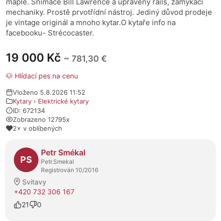
maple. Snímače Bill Lawrence a upravený rails, zamykací
mechaniky. Prostě prvotřídní nástroj. Jediný důvod prodeje
je vintage originál a mnoho kytar.O kytaře info na
facebooku- Strécocaster.
19 000 Kč
~ 781,30 €
🐶 Hlídací pes na cenu
Vloženo 5.8.2026 11:52
Kytary
›
Elektrické kytary
ID: 672134
Zobrazeno 12795x
2× v oblíbených
O prodejci
Petr Smékal
PS
Petr.Smekal
Registrován 10/2016
Svitavy
+420 732 306 167
21
0