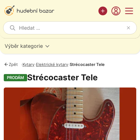
Výběr kategorie
Zpět
›
Kytary
›
Elektrické kytary
›
Strécocaster Tele
Strécocaster Tele
PRODÁM
Fotografie