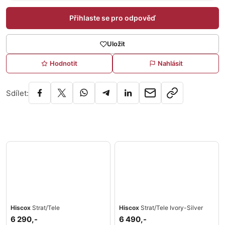
Přihlaste se pro odpověď
Uložit
Hodnotit
Nahlásit
Sdílet:
Hiscox
Strat/Tele
Hiscox
Strat/Tele Ivory-Silver
6 290,-
6 490,-