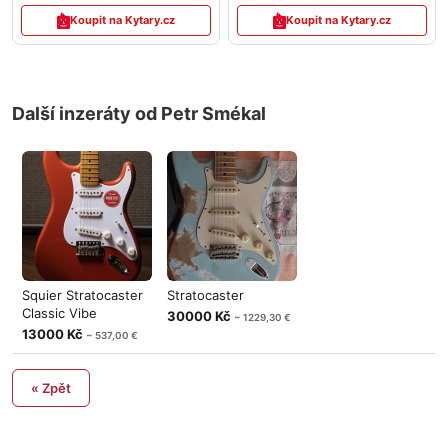
Koupit na Kytary.cz
Koupit na Kytary.cz
Další inzeráty od Petr Smékal
Squier Stratocaster
Stratocaster
Classic Vibe
30000 Kč
~ 1229,30 €
13000 Kč
~ 537,00 €
« Zpět