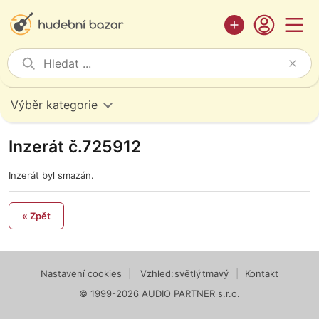
Výběr kategorie
Inzerát č.725912
Inzerát byl smazán.
« Zpět
Nastavení cookies
|
Vzhled:
světlý
tmavý
|
Kontakt
© 1999-2026 AUDIO PARTNER s.r.o.