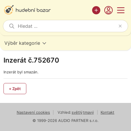
Výběr kategorie
Inzerát č.752670
Inzerát byl smazán.
« Zpět
Nastavení cookies
|
Vzhled:
světlý
tmavý
|
Kontakt
© 1999-2026 AUDIO PARTNER s.r.o.