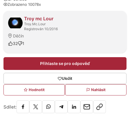
Zobrazeno 10078x
O prodejci
Troy mc Lour
Troy.Mc.Lour
Registrován 10/2016
Děčín
32
1
Přihlaste se pro odpověď
Uložit
Hodnotit
Nahlásit
Sdílet: