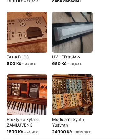
1900 Kč
cena dohodou
~ 78,50 €
Tesla B 100
UV LED světlo
800 Kč
690 Kč
~ 33,10 €
~ 28,60 €
Efekty ke kytaře
Modulární Synth
ZAMLUVENO
Yusynth
1800 Kč
24900 Kč
~ 74,50 €
~ 1019,00 €