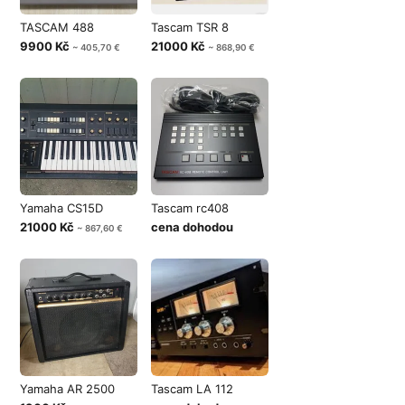
TASCAM 488
Tascam TSR 8
9900 Kč
21000 Kč
~ 405,70 €
~ 868,90 €
Yamaha CS15D
Tascam rc408
21000 Kč
cena dohodou
~ 867,60 €
Yamaha AR 2500
Tascam LA 112