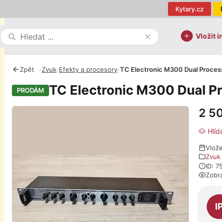
Kytary.cz
Vložit i
Zpět
›
Zvuk
›
Efekty a procesory
›
TC Electronic M300 Dual Proces
TC Electronic M300 Dual P
PRODÁM
2 5
Fotografie
🐶 Hlíd
Vlož
Zvuk
ID: 7
Zobr
O pro
I