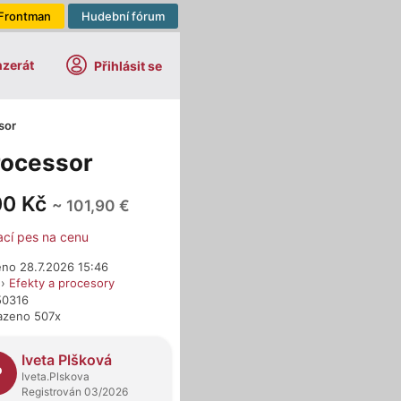
Frontman
Hudební fórum
nzerát
Přihlásit se
sor
rocessor
00 Kč
~ 101,90 €
ací pes na cenu
eno 28.7.2026 15:46
›
Efekty a procesory
50316
azeno 507x
dejci
Iveta Plšková
P
Iveta.Plskova
Registrován 03/2026