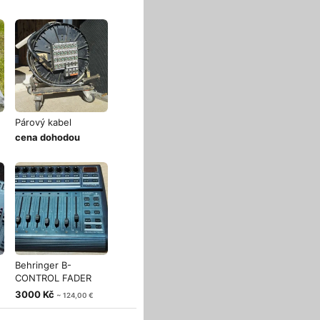
Párový kabel
cena dohodou
Behringer B-
CONTROL FADER
BCF2000 2 ks
3000 Kč
~ 124,00 €