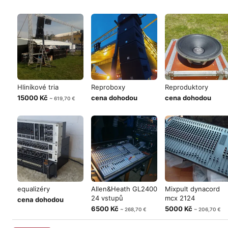
Hliníkové tria
Reproboxy
Reproduktory
15000 Kč
cena dohodou
cena dohodou
~ 619,70 €
equalizéry
Allen&Heath GL2400
Mixpult dynacord
24 vstupů
mcx 2124
cena dohodou
6500 Kč
5000 Kč
~ 268,70 €
~ 206,70 €