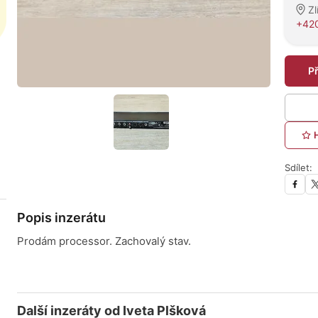
Zl
+42
P
Sdílet:
Popis inzerátu
Prodám processor. Zachovalý stav.
Další inzeráty od Iveta Plšková