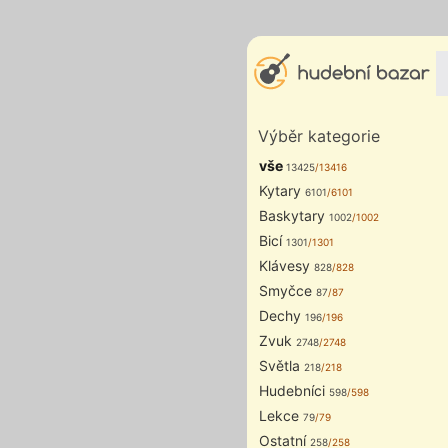
Výběr kategorie
vše
13425
/13416
Kytary
6101
/6101
Baskytary
1002
/1002
Bicí
1301
/1301
Klávesy
828
/828
Smyčce
87
/87
Dechy
196
/196
Zvuk
2748
/2748
Světla
218
/218
Hudebníci
598
/598
Lekce
79
/79
Ostatní
258
/258