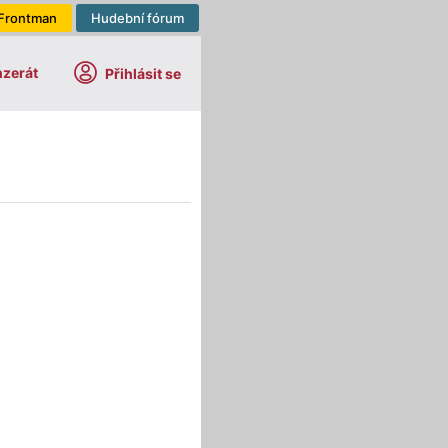
Frontman
Hudební fórum
nzerát
Přihlásit se