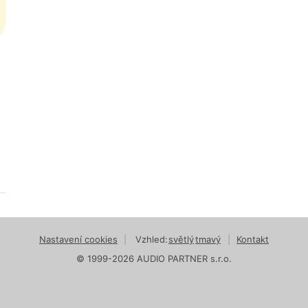
Nastavení cookies
|
Vzhled:
světlý
tmavý
|
Kontakt
© 1999-2026 AUDIO PARTNER s.r.o.