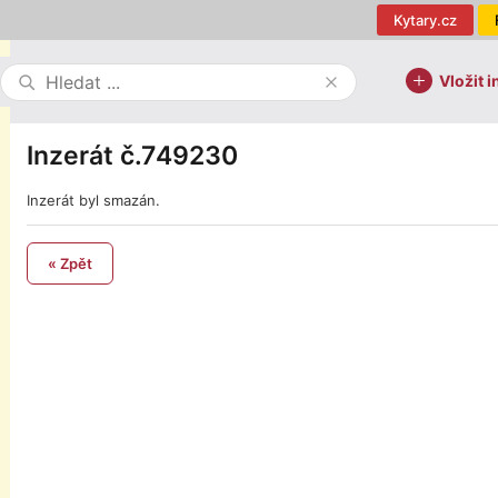
Kytary.cz
Vložit i
Inzerát č.749230
Inzerát byl smazán.
« Zpět