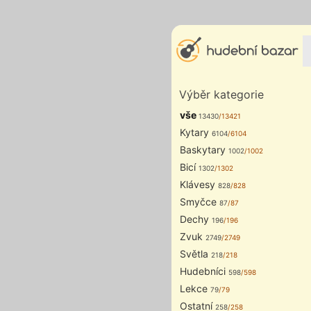
Výběr kategorie
vše
13430
/13421
Kytary
6104
/6104
Baskytary
1002
/1002
Bicí
1302
/1302
Klávesy
828
/828
Smyčce
87
/87
Dechy
196
/196
Zvuk
2749
/2749
Světla
218
/218
Hudebníci
598
/598
Lekce
79
/79
Ostatní
258
/258