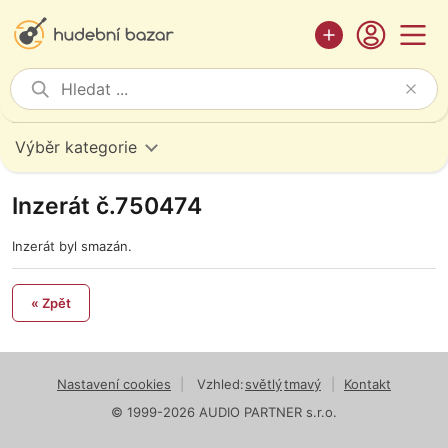
Výběr kategorie
Inzerát č.750474
Inzerát byl smazán.
« Zpět
Nastavení cookies
|
Vzhled:
světlý
tmavý
|
Kontakt
© 1999-2026 AUDIO PARTNER s.r.o.