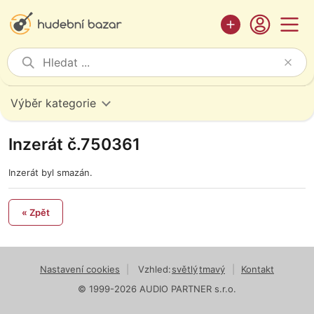
Výběr kategorie
Inzerát č.750361
Inzerát byl smazán.
« Zpět
Nastavení cookies
|
Vzhled:
světlý
tmavý
|
Kontakt
© 1999-2026 AUDIO PARTNER s.r.o.