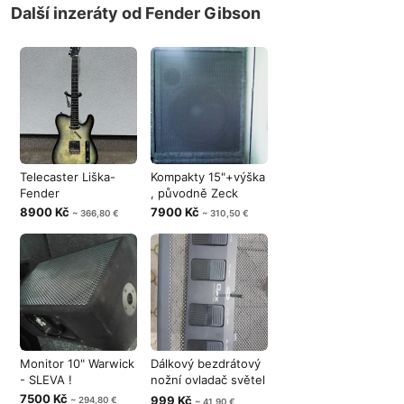
Další inzeráty od Fender Gibson
Telecaster Liška-
Kompakty 15"+výška
Fender
, původně Zeck
8900 Kč
7900 Kč
~ 366,80 €
~ 310,50 €
Monitor 10" Warwick
Dálkový bezdrátový
- SLEVA !
nožní ovladač světel
Showt
7500 Kč
999 Kč
~ 294,80 €
~ 41,90 €