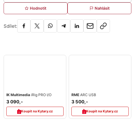
Hodnotit
Nahlásit
Sdílet:
IK Multimedia
iRig PRO I/O
RME
ARC USB
3 090,-
3 500,-
Koupit na Kytary.cz
Koupit na Kytary.cz