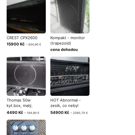
CREST CPX2600
Kompakt - monitor
(trapezoid)
15900 Kč
~ 634,90 €
cena dohodou
Thomas 50w
HOT Abnormal -
kyt.box, malý,
zesík, co nebyl
lehoučký, bytelný
určen k prodej
4490 Kč
54900 Kč
~ 184,90 €
~ 2260,70 €