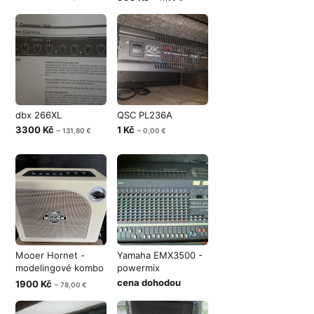
dbx 266XL
QSC PL236A
3300 Kč
1 Kč
~ 131,80 €
~ 0,00 €
Mooer Hornet -
Yamaha EMX3500 -
modelingové kombo
powermix
s bluetooth
cena dohodou
1900 Kč
~ 78,00 €