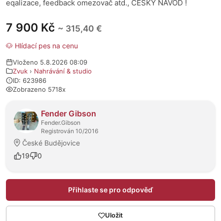
eqalizace, feedback omezovač atd., ČESKÝ NÁVOD !
7 900 Kč
~ 315,40 €
🐶 Hlídací pes na cenu
Vloženo 5.8.2026 08:09
Zvuk
›
Nahrávání & studio
ID: 623986
Zobrazeno 5718x
O prodejci
Fender Gibson
Fender.Gibson
Registrován 10/2016
České Budějovice
19
0
Přihlaste se pro odpověď
Uložit