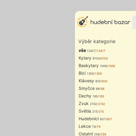
Výběr kategorie
vše
13427
/13417
Kytary
6104
/6104
Baskytary
1006
/1006
Bicí
1300
/1300
Klávesy
825
/825
Smyčce
88
/88
Dechy
195
/195
Zvuk
2742
/2742
Světla
215
/215
Hudebníci
607
/607
Lekce
79
/79
Ostatní
256
/256