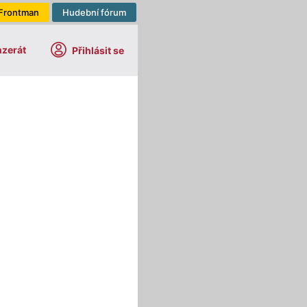
Frontman
Hudební fórum
nzerát
Přihlásit se