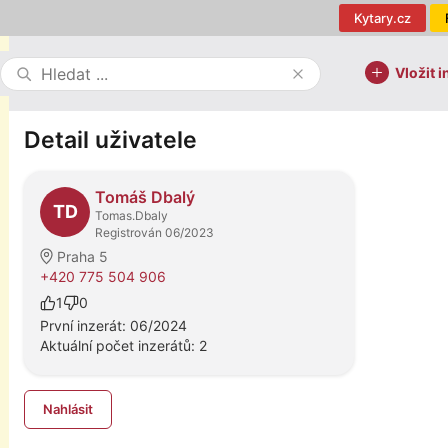
Kytary.cz
Vložit i
Detail uživatele
Tomáš Dbalý
TD
Tomas.Dbaly
Registrován 06/2023
Praha 5
+420 775 504 906
1
0
První inzerát: 06/2024
Aktuální počet inzerátů: 2
Nahlásit