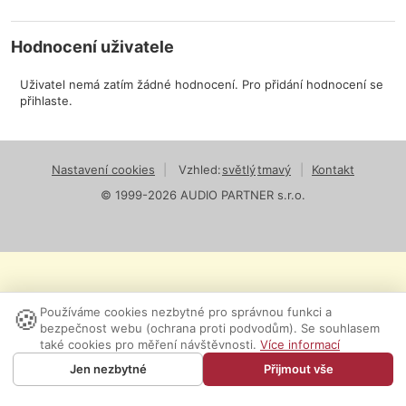
Hodnocení uživatele
Uživatel nemá zatím žádné hodnocení. Pro přidání hodnocení se
přihlaste.
Nastavení cookies
|
Vzhled:
světlý
tmavý
|
Kontakt
© 1999-2026 AUDIO PARTNER s.r.o.
🍪
Používáme cookies nezbytné pro správnou funkci a
bezpečnost webu (ochrana proti podvodům). Se souhlasem
také cookies pro měření návštěvnosti.
Více informací
Jen nezbytné
Přijmout vše