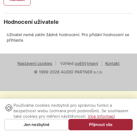
Hodnocení uživatele
Uživatel nemá zatím žádné hodnocení. Pro přidání hodnocení se
přihlaste.
Nastavení cookies
|
Vzhled:
světlý
tmavý
|
Kontakt
© 1999-2026 AUDIO PARTNER s.r.o.
🍪
Používáme cookies nezbytné pro správnou funkci a
bezpečnost webu (ochrana proti podvodům). Se souhlasem
také cookies pro měření návštěvnosti.
Více informací
Jen nezbytné
Přijmout vše