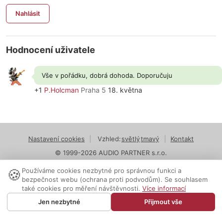
Nahlásit
Hodnocení uživatele
Vše v pořádku, dobrá dohoda. Doporučuju
+1
P.Holcman
Praha 5
18. května
Nastavení cookies
|
Vzhled:
světlý
tmavý
|
Kontakt
© 1999-2026 AUDIO PARTNER s.r.o.
🍪
Používáme cookies nezbytné pro správnou funkci a
bezpečnost webu (ochrana proti podvodům). Se souhlasem
také cookies pro měření návštěvnosti.
Více informací
Jen nezbytné
Přijmout vše