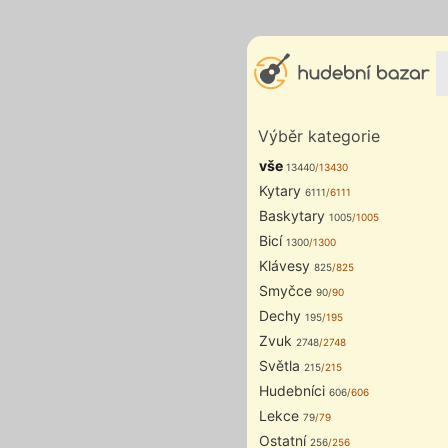
Výběr kategorie
vše
13440
/13430
Kytary
6111
/6111
Baskytary
1005
/1005
Bicí
1300
/1300
Klávesy
825
/825
Smyčce
90
/90
Dechy
195
/195
Zvuk
2748
/2748
Světla
215
/215
Hudebníci
606
/606
Lekce
79
/79
Ostatní
256
/256