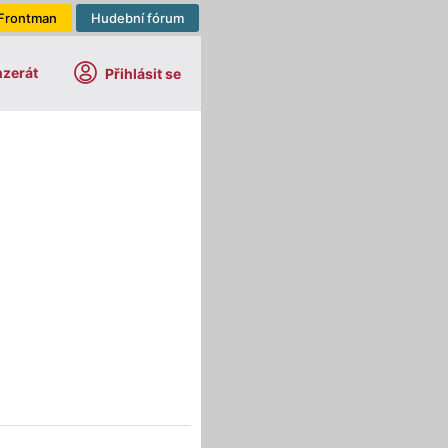
Frontman
Hudební fórum
nzerát
Přihlásit se