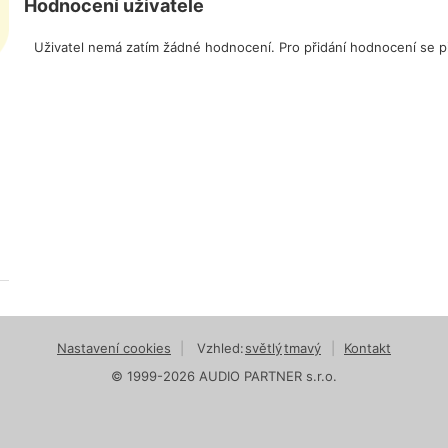
Hodnocení uživatele
Uživatel nemá zatím žádné hodnocení. Pro přidání hodnocení se př
Nastavení cookies
|
Vzhled:
světlý
tmavý
|
Kontakt
© 1999-2026 AUDIO PARTNER s.r.o.