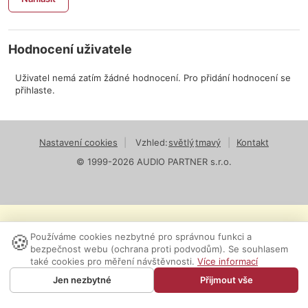
Hodnocení uživatele
Uživatel nemá zatím žádné hodnocení. Pro přidání hodnocení se
přihlaste.
Nastavení cookies
|
Vzhled:
světlý
tmavý
|
Kontakt
© 1999-2026 AUDIO PARTNER s.r.o.
🍪
Používáme cookies nezbytné pro správnou funkci a
bezpečnost webu (ochrana proti podvodům). Se souhlasem
také cookies pro měření návštěvnosti.
Více informací
Jen nezbytné
Přijmout vše