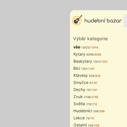
Výběr kategorie
vše
13425
/13416
Kytary
6099
/6099
Baskytary
1003
/1003
Bicí
1301
/1301
Klávesy
828
/828
Smyčce
87
/87
Dechy
197
/197
Zvuk
2748
/2748
Světla
218
/218
Hudebníci
598
/598
Lekce
79
/79
Ostatní
258
/258