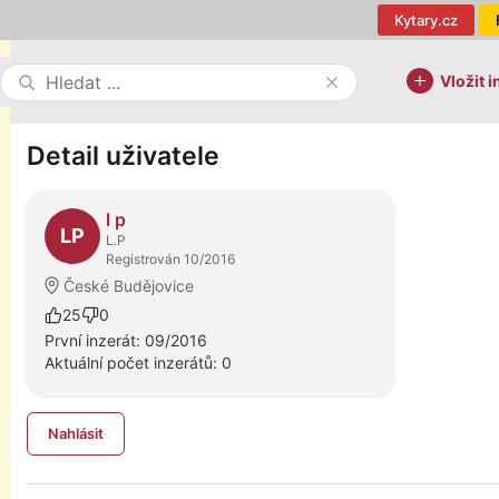
Kytary.cz
Vložit i
Detail uživatele
l p
LP
L.P
Registrován 10/2016
České Budějovice
25
0
První inzerát: 09/2016
Aktuální počet inzerátů: 0
Nahlásit