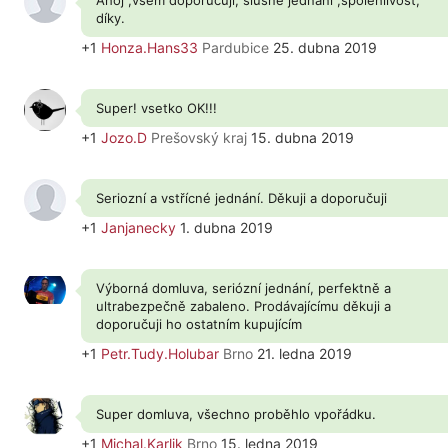
Ahoj ,všem doporučuji, slušné jednání ,spolehlivost,
díky.
+1
Honza.Hans33
Pardubice
25. dubna 2019
Super! vsetko OK!!!
+1
Jozo.D
Prešovský kraj
15. dubna 2019
Seriozní a vstřícné jednání. Děkuji a doporučuji
+1
Janjanecky
1. dubna 2019
Výborná domluva, seriózní jednání, perfektně a
ultrabezpečně zabaleno. Prodávajícímu děkuji a
doporučuji ho ostatním kupujícím
+1
Petr.Tudy.Holubar
Brno
21. ledna 2019
Super domluva, všechno proběhlo vpořádku.
+1
Michal.Karlik
Brno
15. ledna 2019