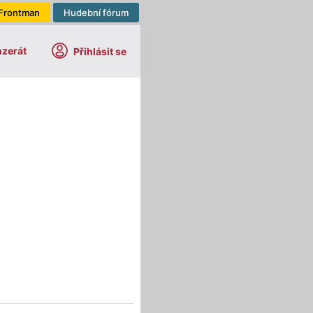
Frontman
Hudební fórum
nzerát
Přihlásit se