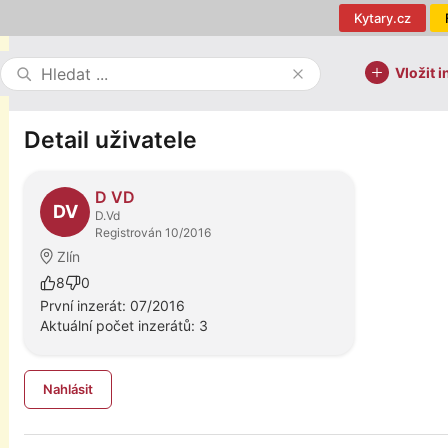
Kytary.cz
Vložit i
Detail uživatele
D VD
DV
D.Vd
Registrován 10/2016
Zlín
8
0
První inzerát: 07/2016
Aktuální počet inzerátů: 3
Nahlásit