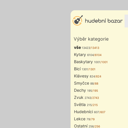
Výběr kategorie
vše
13423
/13413
Kytary
6104
/6104
Baskytary
1001
/1001
Bicí
1301
/1301
Klávesy
824
/824
Smyčce
88
/88
Dechy
195
/195
Zvuk
2743
/2743
Světla
215
/215
Hudebníci
607
/607
Lekce
79
/79
Ostatní
256
/256