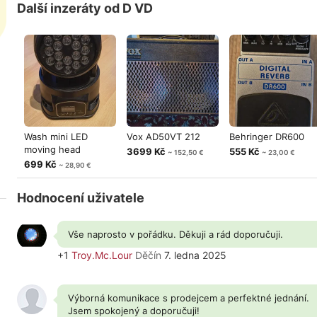
Další inzeráty od D VD
Wash mini LED
Vox AD50VT 212
Behringer DR600
moving head
3699 Kč
555 Kč
~ 152,50 €
~ 23,00 €
699 Kč
~ 28,90 €
Hodnocení uživatele
Vše naprosto v pořádku. Děkuji a rád doporučuji.
+1
Troy.Mc.Lour
Děčín
7. ledna 2025
Výborná komunikace s prodejcem a perfektné jednání.
Jsem spokojený a doporučuji!