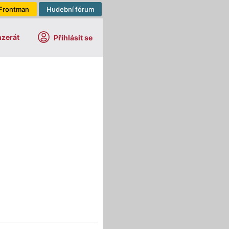
Frontman
Hudební fórum
nzerát
Přihlásit se