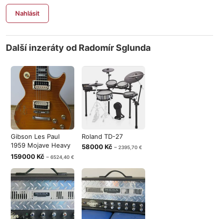
Nahlásit
Další inzeráty od Radomír Sglunda
Gibson Les Paul
Roland TD-27
1959 Mojave Heavy
58000 Kč
~ 2395,70 €
Aged, 60th
159000 Kč
~ 6524,40 €