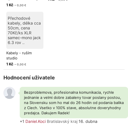
pro repro
1 Kč
~ 0,00 €
Přechodové
kabely, délka cca
50cm, cena
70Kč/ks XLR
samec-mono jack
6.3 rov ..
Kabely - ruším
studio
1 Kč
~ 0,00 €
Hodnocení uživatele
Bezproblemova, profesionalna komunikacia, rychle
jednanie a velmi dobre zabaleny tovar poslany postou,
na Slovensku som ho mal do 26 hodin od podania balika
z Ciech. Vsetko v 100% stave, absolutne doveryhodny
predajca. Dakujem Radek!
+1
Daniel.Koci
Bratislavský kraj
16. dubna