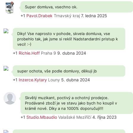
Super domluva, vsechno ok.
+1
Pavol.Drabek
Trnavský kraj
7. ledna 2025
Diky! Vse naprosto v pohode, skvela domluva, vse
probehlo tak, jak jsme si rekli! Nadstandardni pristup k
veci! :-)
+1
Richie.Hoff
Praha 9
9. dubna 2024
super ochota, vše podle domluvy, děkuji jb
+1
Inzerce.Kytary
Louny
5. dubna 2024
Skvělý muzikant, poctivý a ochotný prodejce.
Prodávané zboží je ve stavu jako bych ho koupil v
krámě nové. Díky a na 1000% doporučuji!!!
+1
Studio.Mbaudio
Valašské Meziříčí
4. října 2023