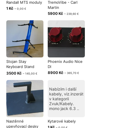
Randall MTS moduly
TremoVibe - Carl
Martin
1 Kč
~ 0,00 €
5900 Kč
~ 239,60 €
Stojan Stay
Phoenix Audio Nice
Keyboard Stand
DI
Tower Blue
8900 Kč
3500 Kč
~ 365,70 €
~ 145,00 €
Nabízím i další
kabely, viz.inzerát
v kategorii
Zvuk/Kabely.
mono jack 6.3 ..
Nastěnné
Kytarové kabely
upevňovací desky
1 Kč
~ 0,00 €