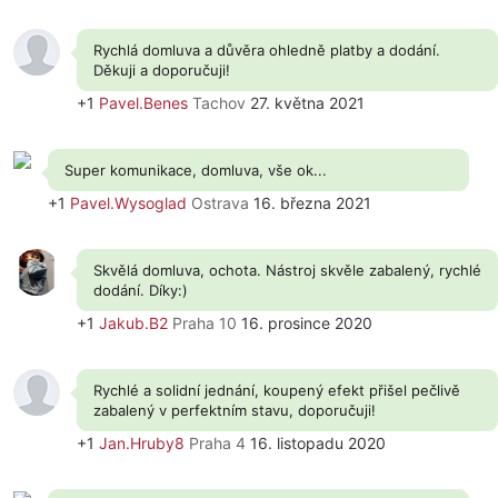
Rychlá domluva a důvěra ohledně platby a dodání.
Děkuji a doporučuji!
+1
Pavel.Benes
Tachov
27. května 2021
Super komunikace, domluva, vše ok...
+1
Pavel.Wysoglad
Ostrava
16. března 2021
Skvělá domluva, ochota. Nástroj skvěle zabalený, rychlé
dodání. Díky:)
+1
Jakub.B2
Praha 10
16. prosince 2020
Rychlé a solidní jednání, koupený efekt přišel pečlivě
zabalený v perfektním stavu, doporučuji!
+1
Jan.Hruby8
Praha 4
16. listopadu 2020