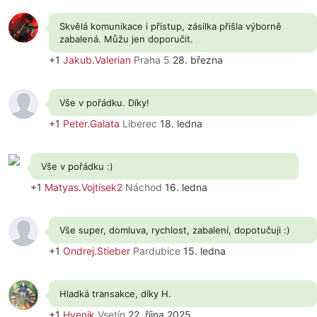
Skvělá komunikace i přístup, zásilka přišla výborně
zabalená. Můžu jen doporučit.
+1
Jakub.Valerian
Praha 5
28. března
Vše v pořádku. Díky!
+1
Peter.Galata
Liberec
18. ledna
Vše v pořádku :)
+1
Matyas.Vojtisek2
Náchod
16. ledna
Vše super, domluva, rychlost, zabalení, dopotučuji :)
+1
Ondrej.Stieber
Pardubice
15. ledna
Hladká transakce, díky H.
+1
Hyenik
Vsetín
22. října 2025