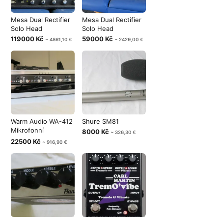
Mesa Dual Rectifier
Mesa Dual Rectifier
Solo Head
Solo Head
119000 Kč
59000 Kč
~ 4861,10 €
~ 2429,00 €
Warm Audio WA-412
Shure SM81
Mikrofonní
8000 Kč
~ 326,30 €
předzesilovač
22500 Kč
~ 916,90 €