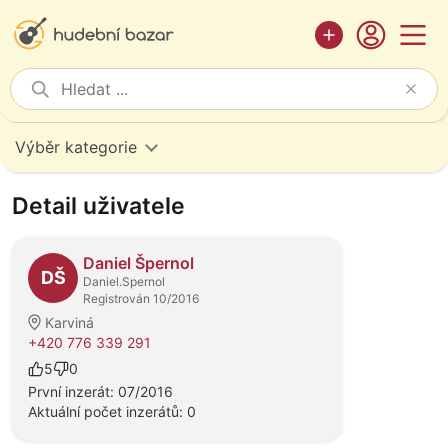
Výběr kategorie
Detail uživatele
Daniel Špernol
DŠ
Daniel.Spernol
Registrován 10/2016
Karviná
+420 776 339 291
5
0
První inzerát: 07/2016
Aktuální počet inzerátů: 0