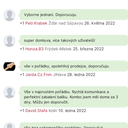
Vyborne jednani. Doporucuju.
+1
Petr.Krabek
Žďár nad Sázavou
26. května 2022
super domluva, více takových uživatelů!
+1
Honza.B3
Frýdek-Místek
25. března 2022
vše v pořádku, spolehlivý prodejce, doporučuju.
+1
Jarda.Cz.Fnm
Jihlava
28. ledna 2022
Vše v naprostém pořádku. Rychlá komunikace a
perfektní zabalení balíku. Kombo jsem měl doma za 3
dny. Můžu jen doporučit.
+1
David.Stafa
Kolín
10. ledna 2022
Vše bez sebemenšího problému. Doporučuji.