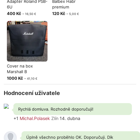
Adaptér Roland PSB-
Balbex Habr
6U
premium
400 Kč
120 Kč
~ 16,50 €
~ 5,00 €
Cover na box
Marshall B
1000 Kč
~ 41,10 €
Hodnocení uživatele
Rychlá domluva. Rozhodně doporučuji!
+1
Michal.Polasek
Zlín
14. dubna
Úplně všechno proběhlo OK. Doporučuji. Dík