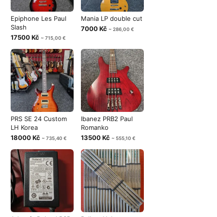
Epiphone Les Paul
Mania LP double cut
Slash
7000 Kč
~ 286,00 €
17500 Kč
~ 715,00 €
PRS SE 24 Custom
Ibanez PRB2 Paul
LH Korea
Romanko
18000 Kč
13500 Kč
~ 735,40 €
~ 555,10 €