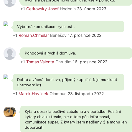
Rychlá a bezproblémová domluva, vše v pořádku.
+1
Cetkovsky.Josef
Hodonín
23. února 2023
Výborná komunikace, rychlost,.
+1
Roman.Chmelar
Benešov
17. prosince 2022
Pohodová a rychlá domluva.
+1
Tomas.Valenta
Chrudim
16. prosince 2022
Dobrá a věcná domluva, příjemý kupující, fajn muzikant
(Introverdikt).
+1
Marek.Havlicek
Olomouc
23. listopadu 2022
Kytara dorazila pečlivě zabalená a v pořádku. Poslání
kytary chvilku trvalo, ale o tom pán informoval,
komunikace super. Z kytary jsem nadšený :) a mohu jen
doporučit!