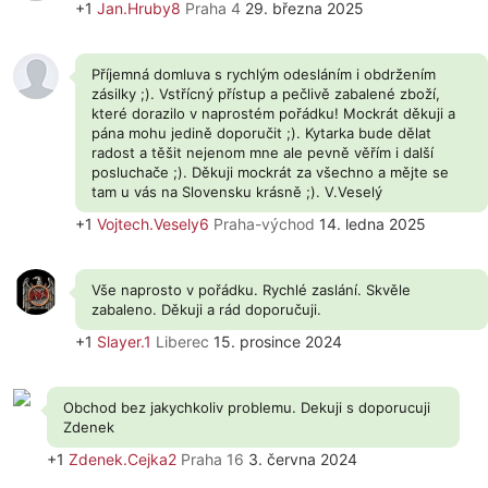
+1
Jan.Hruby8
Praha 4
29. března 2025
Příjemná domluva s rychlým odesláním i obdržením
zásilky ;). Vstřícný přístup a pečlivě zabalené zboží,
které dorazilo v naprostém pořádku! Mockrát děkuji a
pána mohu jedině doporučit ;). Kytarka bude dělat
radost a těšit nejenom mne ale pevně věřím i další
posluchače ;). Děkuji mockrát za všechno a mějte se
tam u vás na Slovensku krásně ;). V.Veselý
+1
Vojtech.Vesely6
Praha-východ
14. ledna 2025
Vše naprosto v pořádku. Rychlé zaslání. Skvěle
zabaleno. Děkuji a rád doporučuji.
+1
Slayer.1
Liberec
15. prosince 2024
Obchod bez jakychkoliv problemu. Dekuji s doporucuji
Zdenek
+1
Zdenek.Cejka2
Praha 16
3. června 2024