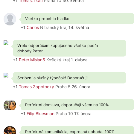
+1
Tomas.Tkac
Praha 10
30. května
Vsetko prebehlo hladko.
+1
Carlos
Nitranský kraj
14. května
Vrelo odporúčam kupujúceho všetko podľa
dohody.Peter
+1
Peter.Mislan5
Košický kraj
1. dubna
Seriózní a slušný týpečok! Doporučuji!
+1
Tomas.Zapotocky
Praha 5
26. února
Perfektní domluva, doporučuji všem na 100%
+1
Filip.Bluesman
Praha 10
17. února
Perfektná komunikácia, expresná dohoda. 100%