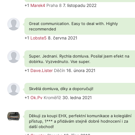
+1
Marek4
Praha 8
7. listopadu 2022
Great communication. Easy to deal with. Highly
recommended
+1
Lobste5
8. června 2021
Super. Jednani. Rychla domluva. Posilal jsem efekt na
dobirku. Vyzvednuto. Vse super.
+1
Dave.Lister
Děčín
16. února 2021
Skvělá domluva, díky a doporučuji!
+1
Ok.Pv
Kroměříž
30. ledna 2021
Děkuji za koupi EHX, perfektní komunikace a kolegiální
přístup, 1*** a přidávám stejně dobré hodnocení i za
další obchod!