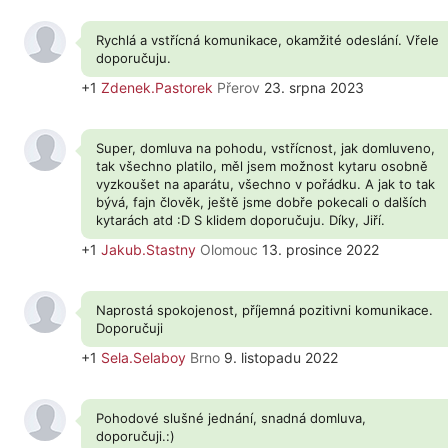
Rychlá a vstřícná komunikace, okamžité odeslání. Vřele
doporučuju.
+1
Zdenek.Pastorek
Přerov
23. srpna 2023
Super, domluva na pohodu, vstřícnost, jak domluveno,
tak všechno platilo, měl jsem možnost kytaru osobně
vyzkoušet na aparátu, všechno v pořádku. A jak to tak
bývá, fajn člověk, ještě jsme dobře pokecali o dalších
kytarách atd :D S klidem doporučuju. Díky, Jiří.
+1
Jakub.Stastny
Olomouc
13. prosince 2022
Naprostá spokojenost, příjemná pozitivni komunikace.
Doporučuji
+1
Sela.Selaboy
Brno
9. listopadu 2022
Pohodové slušné jednání, snadná domluva,
doporučuji.:)