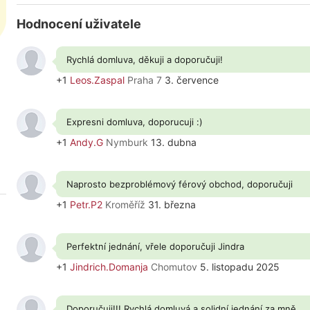
Hodnocení uživatele
Rychlá domluva, děkuji a doporučuji!
+1
Leos.Zaspal
Praha 7
3. července
Expresni domluva, doporucuji :)
+1
Andy.G
Nymburk
13. dubna
Naprosto bezproblémový férový obchod, doporučuji
+1
Petr.P2
Kroměříž
31. března
Perfektní jednání, vřele doporučuji Jindra
+1
Jindrich.Domanja
Chomutov
5. listopadu 2025
Doporučuji!!! Rychlá domluvá a solidní jednání,za mně