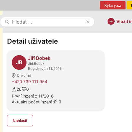
Kytary.cz
Vložit i
Detail uživatele
Jiří Bobek
JB
Jiri.Bobek
Registrován 11/2016
Karviná
+420 739 111 954
26
0
První inzerát: 11/2016
Aktuální počet inzerátů: 0
Nahlásit