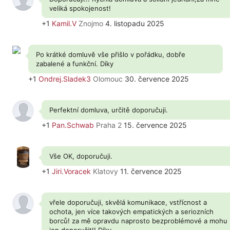
veliká spokojenost!
+1
Kamil.V
Znojmo
4. listopadu 2025
Po krátké domluvě vše přišlo v pořádku, dobře
zabalené a funkční. Díky
+1
Ondrej.Sladek3
Olomouc
30. července 2025
Perfektní domluva, určitě doporučuji.
+1
Pan.Schwab
Praha 2
15. července 2025
Vše OK, doporučuji.
+1
Jiri.Voracek
Klatovy
11. července 2025
vřele doporučuji, skvělá komunikace, vstřícnost a
ochota, jen více takových empatických a seriozních
borců! za mě opravdu naprosto bezproblémové a mohu