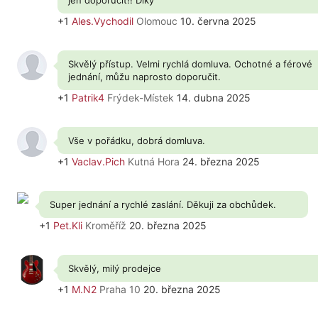
jen doporučit!! Díky
+1
Ales.Vychodil
Olomouc
10. června 2025
Skvělý přístup. Velmi rychlá domluva. Ochotné a férové
jednání, můžu naprosto doporučit.
+1
Patrik4
Frýdek-Místek
14. dubna 2025
Vše v pořádku, dobrá domluva.
+1
Vaclav.Pich
Kutná Hora
24. března 2025
Super jednání a rychlé zaslání. Děkuji za obchůdek.
+1
Pet.Kli
Kroměříž
20. března 2025
Skvělý, milý prodejce
+1
M.N2
Praha 10
20. března 2025