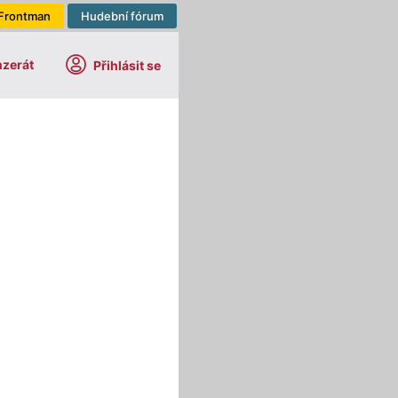
Frontman
Hudební fórum
nzerát
Přihlásit se