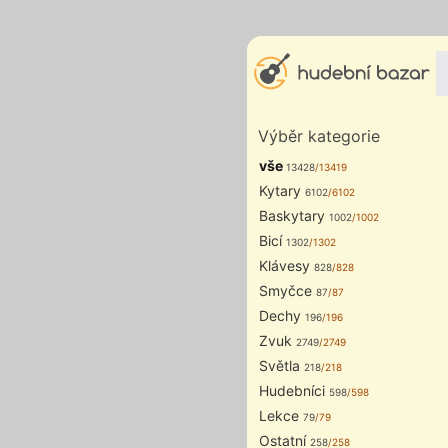
Výběr kategorie
vše
13428
/13419
Kytary
6102
/6102
Baskytary
1002
/1002
Bicí
1302
/1302
Klávesy
828
/828
Smyčce
87
/87
Dechy
196
/196
Zvuk
2749
/2749
Světla
218
/218
Hudebníci
598
/598
Lekce
79
/79
Ostatní
258
/258