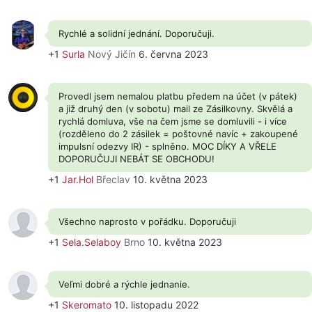
Rychlé a solidní jednání. Doporučuji.
+1
Surla
Nový Jičín
6. června 2023
Provedl jsem nemalou platbu předem na účet (v pátek)
a již druhý den (v sobotu) mail ze Zásilkovny. Skvělá a
rychlá domluva, vše na čem jsme se domluvili - i více
(rozděleno do 2 zásilek = poštovné navíc + zakoupené
impulsní odezvy IR) - splněno. MOC DÍKY A VŘELE
DOPORUČUJI NEBÁT SE OBCHODU!
+1
Jar.Hol
Břeclav
10. května 2023
Všechno naprosto v pořádku. Doporučuji
+1
Sela.Selaboy
Brno
10. května 2023
Veľmi dobré a rýchle jednanie.
+1
Skeromato
10. listopadu 2022