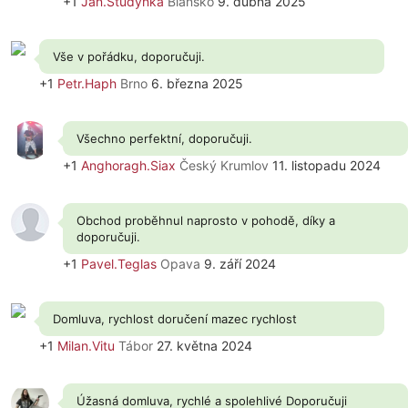
+1
Jan.Studynka
Blansko
9. dubna 2025
Vše v pořádku, doporučuji.
+1
Petr.Haph
Brno
6. března 2025
Všechno perfektní, doporučuji.
+1
Anghoragh.Siax
Český Krumlov
11. listopadu 2024
Obchod proběhnul naprosto v pohodě, díky a
doporučuji.
+1
Pavel.Teglas
Opava
9. září 2024
Domluva, rychlost doručení mazec rychlost
+1
Milan.Vitu
Tábor
27. května 2024
Úžasná domluva, rychlé a spolehlivé Doporučuji