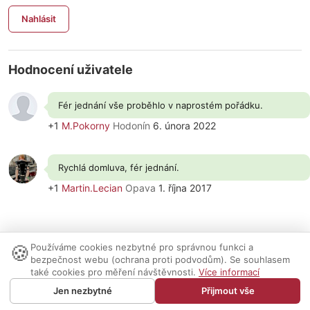
Nahlásit
Hodnocení uživatele
Fér jednání vše proběhlo v naprostém pořádku.
+1
M.Pokorny
Hodonín
6. února 2022
Rychlá domluva, fér jednání.
+1
Martin.Lecian
Opava
1. října 2017
🍪
Používáme cookies nezbytné pro správnou funkci a
Nastavení cookies
|
Vzhled:
světlý
tmavý
|
Kontakt
bezpečnost webu (ochrana proti podvodům). Se souhlasem
také cookies pro měření návštěvnosti.
Více informací
© 1999-2026 AUDIO PARTNER s.r.o.
Jen nezbytné
Přijmout vše