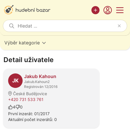
Výběr kategorie
Detail uživatele
Jakub Kahoun
JK
Jakub.Kahoun2
Registrován 12/2016
České Budějovice
+420 731 533 761
4
0
První inzerát: 01/2017
Aktuální počet inzerátů: 0