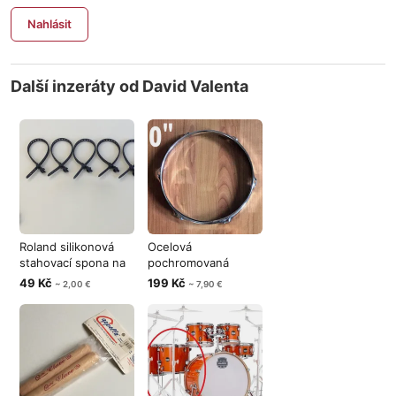
Nahlásit
Další inzeráty od David Valenta
Roland silikonová
Ocelová
stahovací spona na
pochromovaná
kabely
obruč na bicí 10"
49 Kč
199 Kč
~ 2,00 €
~ 7,90 €