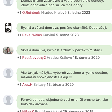
Domluvili jsme zásilkovnu a vše proběhlo dle dohody.
Zboží odpovídalo popisu. Za mne dobrý
+1
O.Reinberk
Hradec Králové
8. ledna 2023
Rychlá a věcná domluva, posláno okamžitě. Doporučuji.
+1
Pavel.Walas
Karviná
5. ledna 2023
Skvělá domluva, rychlost a zboží v perfektním stavu.
+1
Petr.Novotny2
Hradec Králové
18. června 2020
Vše tak jak má být... výborně zabaleno a rychle dodáno,
maximální spokojenost! Děkuji !!!
+1
Ales.H
Svitavy
13. března 2020
Férová dohoda, objednané veci mi prišli presne tak, ako
bolo deklarované.
+1
Milan.K
Bratislavský kraj
29. července 2019