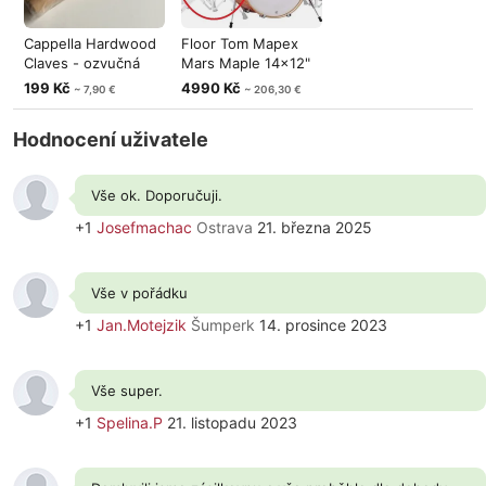
Cappella Hardwood
Floor Tom Mapex
Claves - ozvučná
Mars Maple 14x12"
dřívka
Glossy Ambe
199 Kč
4990 Kč
~ 7,90 €
~ 206,30 €
Hodnocení uživatele
Vše ok. Doporučuji.
+1
Josefmachac
Ostrava
21. března 2025
Vše v pořádku
+1
Jan.Motejzik
Šumperk
14. prosince 2023
Vše super.
+1
Spelina.P
21. listopadu 2023