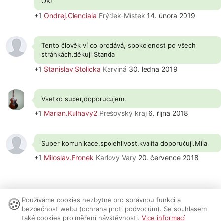
OK!
+1
Ondrej.Cienciala
Frýdek-Místek
14. února 2019
Tento člověk ví co prodává, spokojenost po všech
stránkách.děkuji Standa
+1
Stanislav.Stolicka
Karviná
30. ledna 2019
Vsetko super,doporucujem.
+1
Marian.Kulhavy2
Prešovský kraj
6. října 2018
Super komunikace,spolehlivost,kvalita doporučuji.Míla
+1
Miloslav.Fronek
Karlovy Vary
20. července 2018
🍪
Používáme cookies nezbytné pro správnou funkci a
Nastavení cookies
|
Vzhled:
světlý
tmavý
|
Kontakt
bezpečnost webu (ochrana proti podvodům). Se souhlasem
také cookies pro měření návštěvnosti.
Více informací
© 1999-2026 AUDIO PARTNER s.r.o.