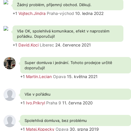
Žádný problém, příjemný obchod. Děkuji.
+1
Vojtech.Jindra
Praha-východ
10. ledna 2022
Vše OK, spolehlivá komunikace, efekt v naprostém
pořádku. Doporučuji!
+1
David.Koci
Liberec
24. července 2021
Super domluva i jednání. Tohoto prodejce určitě
doporučuji!
+1
Martin.Lecian
Opava
15. května 2021
Vše v pořádku
+1
Ivo.Prikryl
Praha 9
11. června 2020
Spolehlivá domluva, bez problému
+1
Matej.Kopecky
Opava
30. srpna 2019