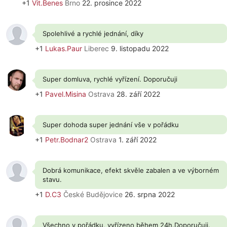
+1
Vit.Benes
Brno
22. prosince 2022
Spolehlivé a rychlé jednání, díky
+1
Lukas.Paur
Liberec
9. listopadu 2022
Super domluva, rychlé vyřízení. Doporučuji
+1
Pavel.Misina
Ostrava
28. září 2022
Super dohoda super jednání vše v pořádku
+1
Petr.Bodnar2
Ostrava
1. září 2022
Dobrá komunikace, efekt skvěle zabalen a ve výborném
stavu.
+1
D.C3
České Budějovice
26. srpna 2022
Všechno v pořádku, vyřízeno během 24h.Doporučuji.