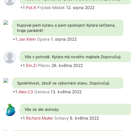
+1
Pat.K
Frýdek-Místek
12. srpna 2022
Kupoval jsem kytaru a jsem spokojen! Kytara seřízena,
hraje parádně!
+1
Jan.Klein
Opava
1. srpna 2022
Vše v pohodě. Kytara má nového majitele.Doporučuji.
+1
Em.Zi
Přerov
26. května 2022
Spolehlivost, zboží ve výborném stavu. Doporučuji.
+1
Ales.C3
Ostrava
13. května 2022
Vše ok dle dohody.
+1
Richard.Muller
Svitavy
6. května 2022