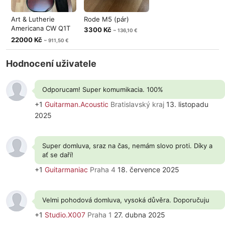
Art & Lutherie
Rode M5 (pár)
Americana CW Q1T
3300 Kč
~ 136,10 €
+ kufr
22000 Kč
~ 911,50 €
Hodnocení uživatele
Odporucam! Super komumikacia. 100%
+1
Guitarman.Acoustic
Bratislavský kraj
13. listopadu
2025
Super domluva, sraz na čas, nemám slovo proti. Díky a
ať se daří!
+1
Guitarmaniac
Praha 4
18. července 2025
Velmi pohodová domluva, vysoká důvěra. Doporučuju
+1
Studio.X007
Praha 1
27. dubna 2025