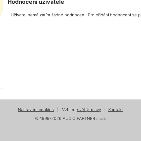
Hodnocení uživatele
Uživatel nemá zatím žádné hodnocení. Pro přidání hodnocení se př
Nastavení cookies
|
Vzhled:
světlý
tmavý
|
Kontakt
© 1999-2026 AUDIO PARTNER s.r.o.