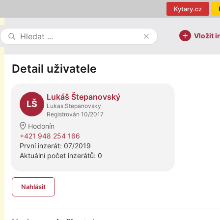
Kytary.cz
Vložit i
Detail uživatele
Lukáš Štepanovský
LŠ
Lukas.Stepanovsky
Registrován 10/2017
Hodonín
+421 948 254 166
První inzerát: 07/2019
Aktuální počet inzerátů: 0
Nahlásit