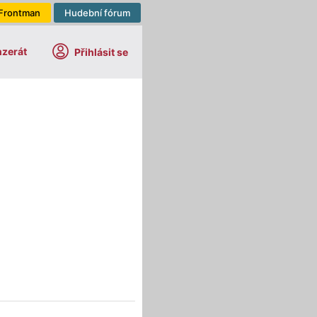
Frontman
Hudební fórum
nzerát
Přihlásit se