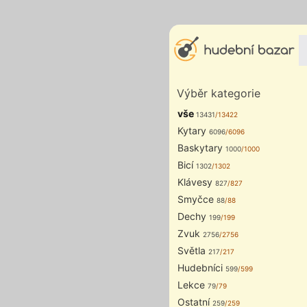
Výběr kategorie
vše
13431
/13422
Kytary
6096
/6096
Baskytary
1000
/1000
Bicí
1302
/1302
Klávesy
827
/827
Smyčce
88
/88
Dechy
199
/199
Zvuk
2756
/2756
Světla
217
/217
Hudebníci
599
/599
Lekce
79
/79
Ostatní
259
/259