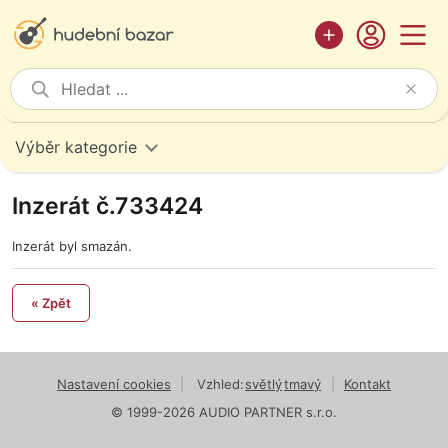
Výběr kategorie
Inzerát č.733424
Inzerát byl smazán.
« Zpět
Nastavení cookies
|
Vzhled:
světlý
tmavý
|
Kontakt
© 1999-2026 AUDIO PARTNER s.r.o.