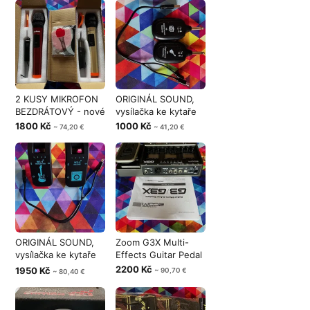
2 KUSY MIKROFON
ORIGINÁL SOUND,
BEZDRÁTOVÝ - nové
vysílačka ke kytaře
1800 Kč
1000 Kč
~ 74,20 €
~ 41,20 €
ORIGINÁL SOUND,
Zoom G3X Multi-
vysílačka ke kytaře
Effects Guitar Pedal
WS 4
2200 Kč
1950 Kč
~ 90,70 €
~ 80,40 €