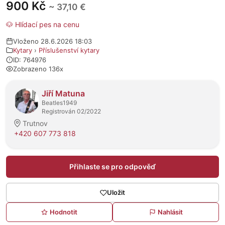
900 Kč
~ 37,10 €
🐶 Hlídací pes na cenu
Vloženo 28.6.2026 18:03
Kytary
›
Příslušenství kytary
ID: 764976
Zobrazeno 136x
O prodejci
Jiří Matuna
Beatles1949
Registrován 02/2022
Trutnov
+420 607 773 818
Přihlaste se pro odpověď
Uložit
Hodnotit
Nahlásit