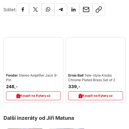
Sdílet:
Fender
Stereo Amplifier Jack 9-
Ernie Ball
Tele-style Knobs
Pin
Chrome Plated Brass Set of 2
248,-
339,-
Koupit na Kytary.cz
Koupit na Kytary.cz
Další inzeráty od Jiří Matuna