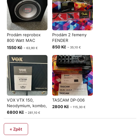
Prodám reprobox
Prodám 2 řemeny
800 Watt MAC
FENDER
AUDIO
850 Kč
1550 Kč
~ 35,10 €
~ 63,90 €
VOX VTX 150,
TASCAM DP-006
Neodymium, kombo,
2800 Kč
~ 115,30 €
6800 Kč
~ 281,10 €
« Zpět