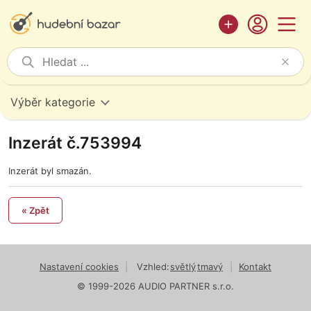
Výběr kategorie
Inzerát č.753994
Inzerát byl smazán.
« Zpět
Nastavení cookies
|
Vzhled:
světlý
tmavý
|
Kontakt
© 1999-2026 AUDIO PARTNER s.r.o.