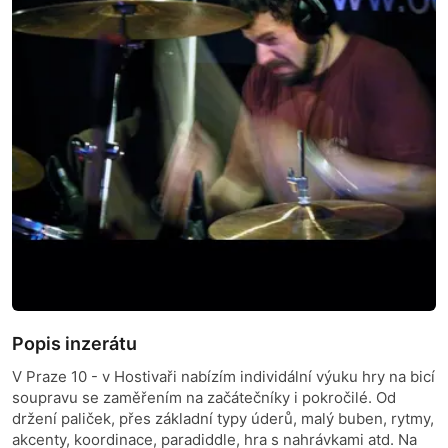
Popis inzerátu
V Praze 10 - v Hostivaři nabízím individální výuku hry na bicí
soupravu se zaměřením na začátečníky i pokročilé. Od
držení paliček, přes základní typy úderů, malý buben, rytmy,
akcenty, koordinace, paradiddle, hra s nahrávkami atd. Na