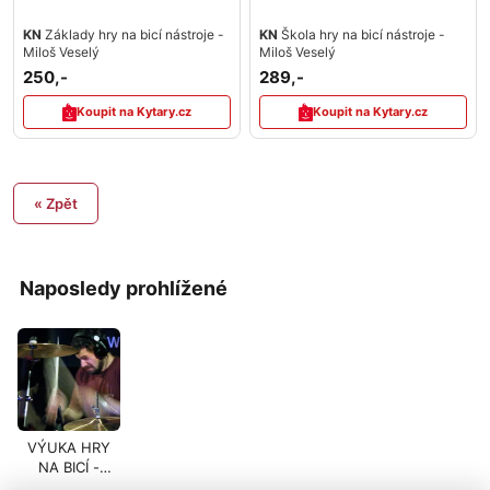
KN
Základy hry na bicí nástroje -
KN
Škola hry na bicí nástroje -
Miloš Veselý
Miloš Veselý
250,-
289,-
Koupit na Kytary.cz
Koupit na Kytary.cz
« Zpět
Naposledy prohlížené
VÝUKA HRY
NA BICÍ -
PRAHA 10 -