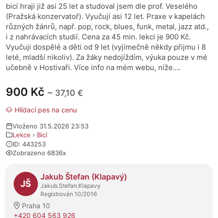
bicí hraji již asi 25 let a studoval jsem dle prof. Veselého
(Pražská konzervatoř). Vyučuji asi 12 let. Praxe v kapelách
různých žánrů, např. pop, rock, blues, funk, metal, jazz atd.,
i z nahrávacích studií. Cena za 45 min. lekci je 900 Kč.
Vyučuji dospělé a děti od 9 let (vyjímečně někdy přijmu i 8
leté, mladší nikoliv). Za žáky nedojíždím, výuka pouze v mé
učebně v Hostivaři. Více info na mém webu, níže....
900 Kč
~ 37,10 €
🐶 Hlídací pes na cenu
Vloženo 31.5.2026 23:53
Lekce
›
Bicí
ID: 443253
Zobrazeno 6836x
O prodejci
Jakub Štefan (Klapavý)
JŠ
Jakub.Stefan.Klapavy
Registrován 10/2016
Praha 10
+420 604 563 926