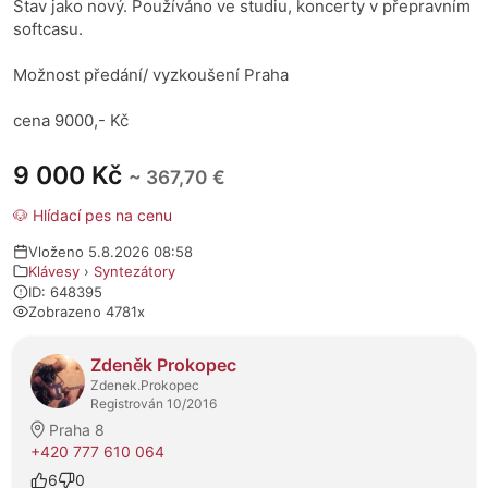
Stav jako nový. Používáno ve studiu, koncerty v přepravním
softcasu.
Možnost předání/ vyzkoušení Praha
cena 9000,- Kč
9 000 Kč
~ 367,70 €
🐶 Hlídací pes na cenu
Vloženo 5.8.2026 08:58
Klávesy
›
Syntezátory
ID: 648395
Zobrazeno 4781x
O prodejci
Zdeněk Prokopec
Zdenek.Prokopec
Registrován 10/2016
Praha 8
+420 777 610 064
6
0