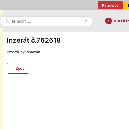
Kytary.cz
Vložit i
Inzerát č.762618
Inzerát byl smazán.
« Zpět