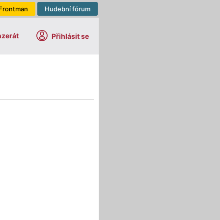
Frontman
Hudební fórum
nzerát
Přihlásit se