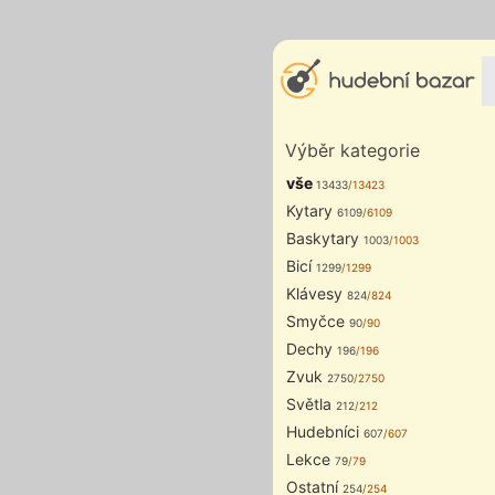
Výběr kategorie
vše
13433
/13423
Kytary
6109
/6109
Baskytary
1003
/1003
Bicí
1299
/1299
Klávesy
824
/824
Smyčce
90
/90
Dechy
196
/196
Zvuk
2750
/2750
Světla
212
/212
Hudebníci
607
/607
Lekce
79
/79
Ostatní
254
/254