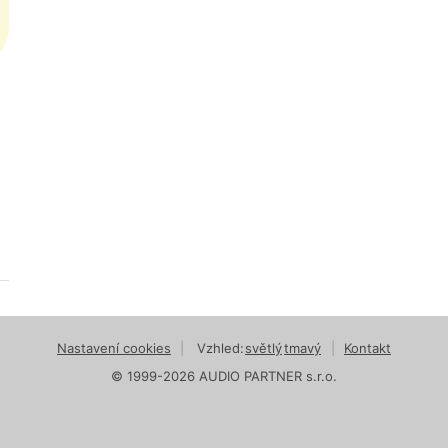
Nastavení cookies
|
Vzhled:
světlý
tmavý
|
Kontakt
© 1999-2026 AUDIO PARTNER s.r.o.