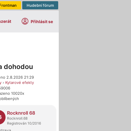
Frontman
Hudební fórum
nzerát
Přihlásit se
a dohodou
eno 2.8.2026 21:29
y
›
Kytarové efekty
659006
azeno 10020x
oblíbených
dejci
Rocknroll 68
6
Rocknroll.68
Registrován 10/2016
strava