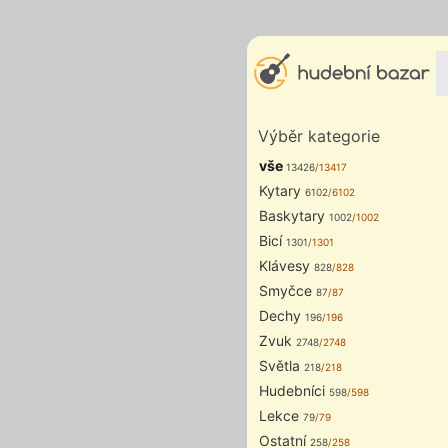
Výběr kategorie
vše
13426
/13417
Kytary
6102
/6102
Baskytary
1002
/1002
Bicí
1301
/1301
Klávesy
828
/828
Smyčce
87
/87
Dechy
196
/196
Zvuk
2748
/2748
Světla
218
/218
Hudebníci
598
/598
Lekce
79
/79
Ostatní
258
/258