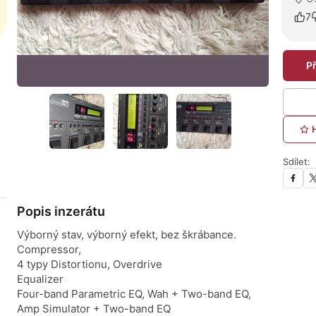
7
P
Sdílet:
Popis inzerátu
Výborný stav, výborný efekt, bez škrábance.
Compressor,
4 typy Distortionu, Overdrive
Equalizer
Four-band Parametric EQ, Wah + Two-band EQ,
Amp Simulator + Two-band EQ