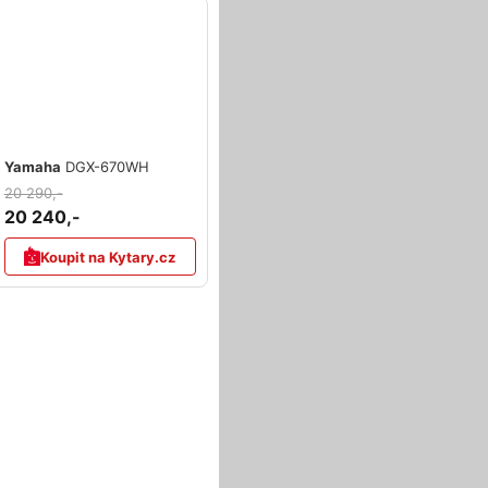
Yamaha
DGX-670WH
20 290,-
20 240,-
Koupit na Kytary.cz