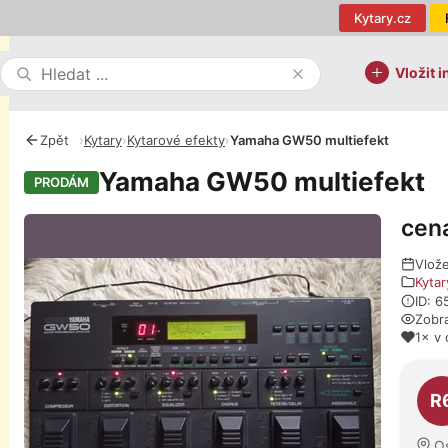
Kytary.cz
Vložit i
Zpět
›
Kytary
›
Kytarové efekty
›
Yamaha GW50 multiefekt
Yamaha GW50 multiefekt
PRODÁM
cen
Fotografie
Vlož
Kytar
ID: 
Zobr
1× v 
O pro
R
O