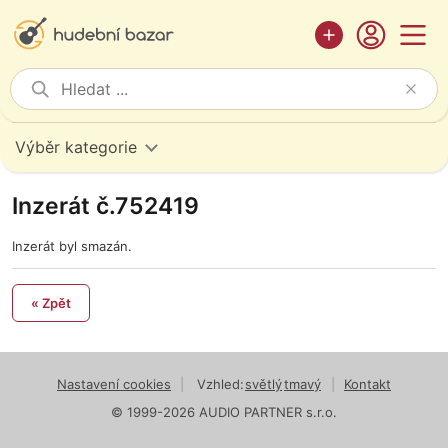
Výběr kategorie
Inzerát č.752419
Inzerát byl smazán.
« Zpět
Nastavení cookies
|
Vzhled:
světlý
tmavý
|
Kontakt
© 1999-2026 AUDIO PARTNER s.r.o.