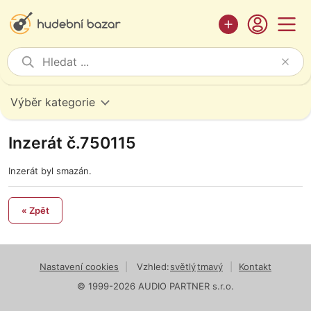
Výběr kategorie
Inzerát č.750115
Inzerát byl smazán.
« Zpět
Nastavení cookies
|
Vzhled:
světlý
tmavý
|
Kontakt
© 1999-2026 AUDIO PARTNER s.r.o.