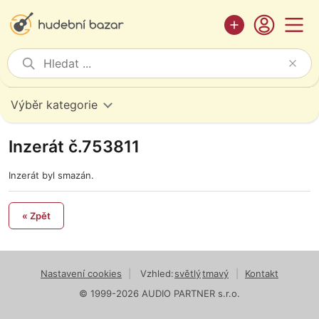
Výběr kategorie
Inzerát č.753811
Inzerát byl smazán.
« Zpět
Nastavení cookies
|
Vzhled:
světlý
tmavý
|
Kontakt
© 1999-2026 AUDIO PARTNER s.r.o.