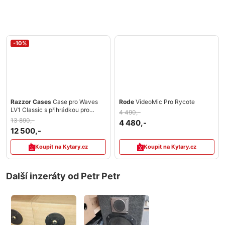
-10%
Razzor Cases
Case pro Waves
Rode
VideoMic Pro Rycote
LV1 Classic s přihrádkou pro
4 490,-
příslušenství
13 890,-
4 480,-
12 500,-
Koupit na Kytary.cz
Koupit na Kytary.cz
Další inzeráty od Petr Petr