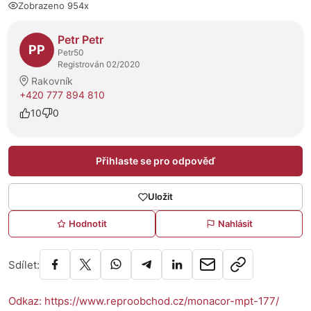
Zobrazeno 954x
O prodejci
Petr Petr
PP
Petr50
Registrován 02/2020
Rakovník
+420 777 894 810
10
0
Přihlaste se pro odpověď
Uložit
Hodnotit
Nahlásit
Sdílet:
Odkaz: https://www.reproobchod.cz/monacor-mpt-177/