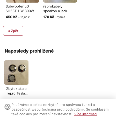
Subwoofer LG
reprokabely
SH53TH-W 300W
speakon a jack
PGM
,nepouzite 4ks,
450 Kč
170 Kč
~ 18,60 €
~ 7,00 €
« Zpět
Naposledy prohlížené
Zbytek stare
repro Tesla,
Toshiba atd,
pro re
🍪
Používáme cookies nezbytné pro správnou funkci a
Nastavení cookies
|
Vzhled:
světlý
tmavý
|
Kontakt
bezpečnost webu (ochrana proti podvodům). Se souhlasem
také cookies pro měření návštěvnosti.
Více informací
© 1999-2026 AUDIO PARTNER s.r.o.