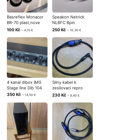
Basreflex Monacor
Speakon Netrick
BR-70 plast,nove
NL8FC 8pin
posledni
konektor na kabel
100 Kč
250 Kč
~ 4,10 €
~ 10,30 €
4 kanal dibox IMG
Silny kabel k
Stage line Dib 104
zesilovaci repro
speakon Neutri
350 Kč
230 Kč
~ 14,50 €
~ 9,40 €