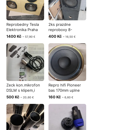
Reprobedny Tesla
2ks prazdne
Elektronika Praha
reproboxy 8-
RS128 vc k
10”repro a tweeter, r
1400 Kč
400 Kč
~ 57,90 €
~ 16,50 €
Zeck kon.mikrofon
Repro hifi Pioneer
DSLM s klipem,i
bas 170mm uplne
namontovat
nove nepou
500 Kč
160 Kč
~ 20,60 €
~ 6,60 €