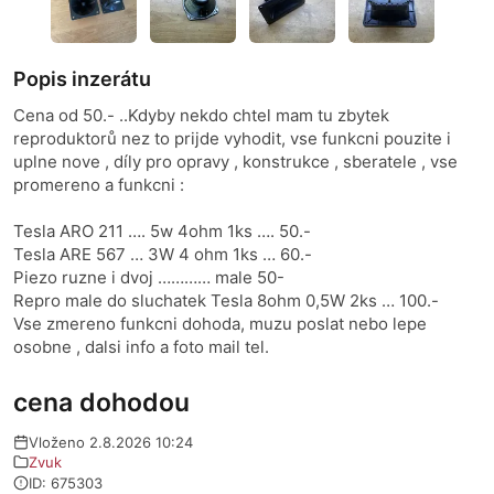
Popis inzerátu
Cena od 50.- ..Kdyby nekdo chtel mam tu zbytek
reproduktorů nez to prijde vyhodit, vse funkcni pouzite i
uplne nove , díly pro opravy , konstrukce , sberatele , vse
promereno a funkcni :
Tesla ARO 211 …. 5w 4ohm 1ks …. 50.-
Tesla ARE 567 … 3W 4 ohm 1ks … 60.-
Piezo ruzne i dvoj ………… male 50-
Repro male do sluchatek Tesla 8ohm 0,5W 2ks … 100.-
Vse zmereno funkcni dohoda, muzu poslat nebo lepe
osobne , dalsi info a foto mail tel.
cena dohodou
Vloženo 2.8.2026 10:24
Zvuk
ID: 675303