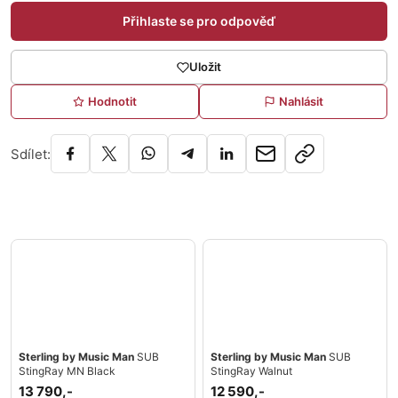
Přihlaste se pro odpověď
Uložit
Hodnotit
Nahlásit
Sdílet:
Sterling by Music Man
SUB
Sterling by Music Man
SUB
StingRay MN Black
StingRay Walnut
13 790,-
12 590,-