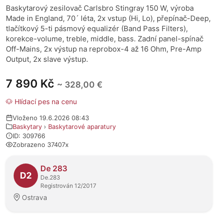
Baskytarový zesilovač Carlsbro Stingray 150 W, výroba
Made in England, 70´ léta, 2x vstup (Hi, Lo), přepínač-Deep,
tlačítkový 5-ti pásmový equalizér (Band Pass Filters),
korekce-volume, treble, middle, bass. Zadní panel-spínač
Off-Mains, 2x výstup na reprobox-4 až 16 Ohm, Pre-Amp
Output, 2x slave výstup.
7 890 Kč
~ 328,00 €
🐶 Hlídací pes na cenu
Vloženo 19.6.2026 08:43
Baskytary
›
Baskytarové aparatury
ID: 309766
Zobrazeno 37407x
O prodejci
De 283
D2
De.283
Registrován 12/2017
Ostrava