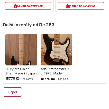
Koupit na Kytary.cz
Koupit na Kytary.cz
Další inzeráty od De 283
El. kytara Luxor
Aria Stratocaster, r.
Strat, Made in Japan
v. 1976, Made in
Japan
18770 Kč
18770 Kč
~ 768,80 €
~ 768,80 €
« Zpět