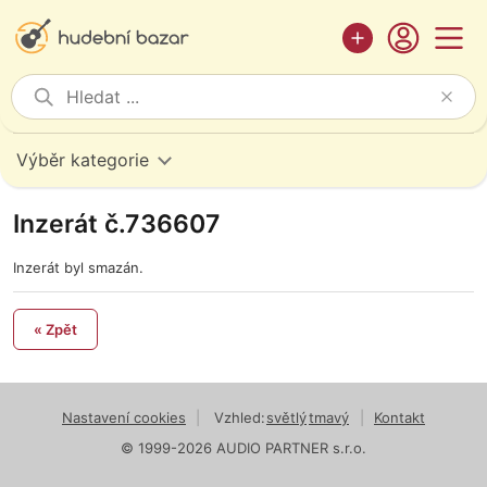
Výběr kategorie
Inzerát č.736607
Inzerát byl smazán.
« Zpět
Nastavení cookies
|
Vzhled:
světlý
tmavý
|
Kontakt
© 1999-2026 AUDIO PARTNER s.r.o.