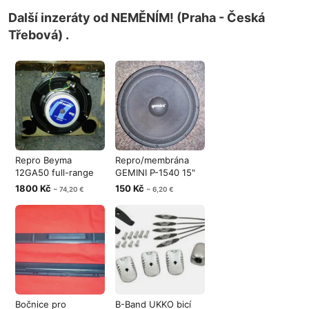
Další inzeráty od NEMĚNÍM! (Praha - Česká
Třebová) .
Repro Beyma
Repro/membrána
12GA50 full-range
GEMINI P-1540 15"
12″, 250 W AES,
150w 8Ω (spá
1800 Kč
150 Kč
~ 74,20 €
~ 6,20 €
Bočnice pro
B-Band UKKO bicí