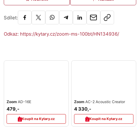
Sdílet:
Odkaz: https://kytary.cz/zoom-ms-100bt/HN134936/
Zoom
AD-16E
Zoom
AC-2 Acoustic Creator
479,-
4 330,-
Koupit na Kytary.cz
Koupit na Kytary.cz