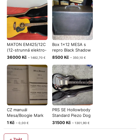
MATON EM425/12C
Box 1x12 MESA s
(12-strunná elektro-
repro Black Shadow
akustická
Eminence M
36000 Kč
8500 Kč
~ 1482,70 €
~ 350,10 €
CZ manuál
PRS SE Hollowbody
Mesa/Boogie Mark
Standard Piezo Dog
IV
Hair Smo
1 Kč
31500 Kč
~ 0,00 €
~ 1301,90 €
« Zpět