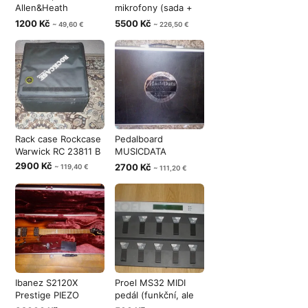
Allen&Heath
mikrofony (sada +
MixWizard WZ
náhradní d
1200 Kč
5500 Kč
~ 49,60 €
~ 226,50 €
Rack case Rockcase
Pedalboard
Warwick RC 23811 B
MUSICDATA
72x50x13
2900 Kč
2700 Kč
~ 119,40 €
~ 111,20 €
Ibanez S2120X
Proel MS32 MIDI
Prestige PIEZO
pedál (funkční, ale
(limitovaná edic
občas se