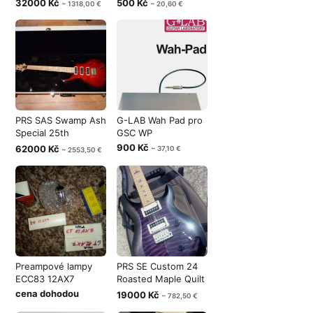
32000 Kč
500 Kč
~ 1318,00 €
~ 20,60 €
PRS SAS Swamp Ash
G-LAB Wah Pad pro
Special 25th
GSC WP
Anniversary Li
900 Kč
62000 Kč
~ 37,10 €
~ 2553,50 €
Preampové lampy
PRS SE Custom 24
ECC83 12AX7
Roasted Maple Quilt
LTD
cena dohodou
19000 Kč
~ 782,50 €