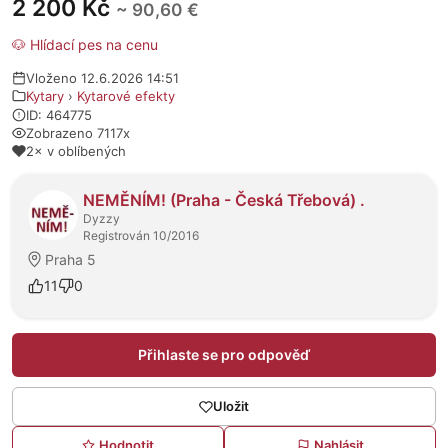
2 200 Kč
~ 90,60 €
🐶 Hlídací pes na cenu
Vloženo 12.6.2026 14:51
Kytary
›
Kytarové efekty
ID: 464775
Zobrazeno 7117x
2× v oblíbených
O prodejci
NEMĚNÍM! (Praha - Česká Třebová) .
Dyzzy
Registrován 10/2016
Praha 5
11
0
Přihlaste se pro odpověď
Uložit
Hodnotit
Nahlásit