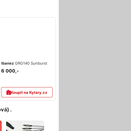
Ibanez
GRG140 Sunburst
6 000,-
Koupit na Kytary.cz
vá) .