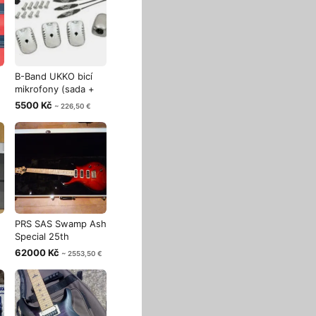
B-Band UKKO bicí
mikrofony (sada +
náhradní d
5500 Kč
~ 226,50 €
PRS SAS Swamp Ash
Special 25th
Anniversary Li
62000 Kč
~ 2553,50 €