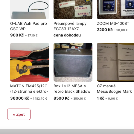
G-LAB Wah Pad pro
Preampové lampy
ZOOM MS-100BT
GSC WP
ECC83 12AX7
2200 Kč
~ 90,60 €
900 Kč
cena dohodou
~ 37,10 €
MATON EM425/12C
Box 1x12 MESA s
CZ manuál
(12-strunná elektro-
repro Black Shadow
Mesa/Boogie Mark
akustická
Eminence M
IV
36000 Kč
8500 Kč
1 Kč
~ 1482,70 €
~ 350,10 €
~ 0,00 €
« Zpět