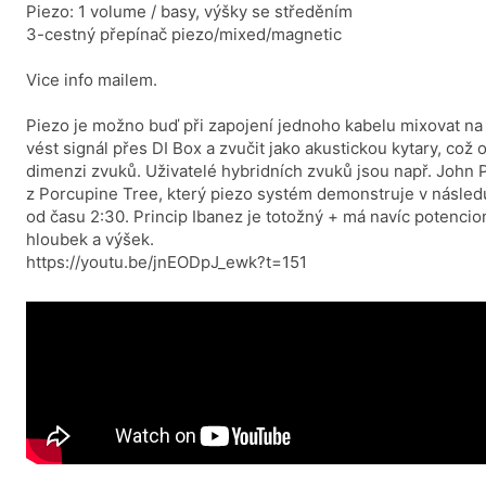
Piezo: 1 volume / basy, výšky se středěním
3-cestný přepínač piezo/mixed/magnetic
Vice info mailem.
Piezo je možno buď při zapojení jednoho kabelu mixovat na 
vést signál přes DI Box a zvučit jako akustickou kytary, což 
dimenzi zvuků. Uživatelé hybridních zvuků jsou např. John 
z Porcupine Tree, který piezo systém demonstruje v násled
od času 2:30. Princip Ibanez je totožný + má navíc potencio
hloubek a výšek.
https://youtu.be/jnEODpJ_ewk?t=151