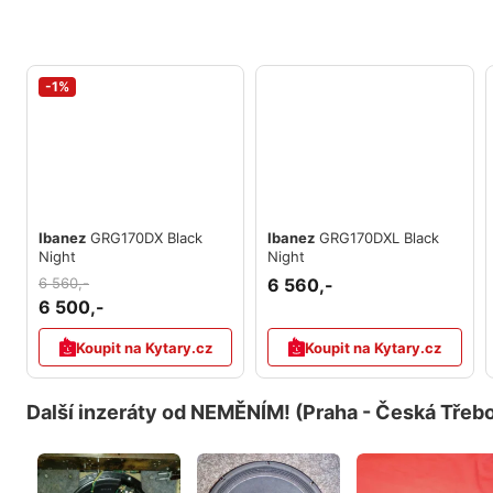
-1%
Ibanez
GRG170DX Black
Ibanez
GRG170DXL Black
Night
Night
6 560,-
6 560,-
6 500,-
Koupit na Kytary.cz
Koupit na Kytary.cz
Další inzeráty od NEMĚNÍM! (Praha - Česká Třebo