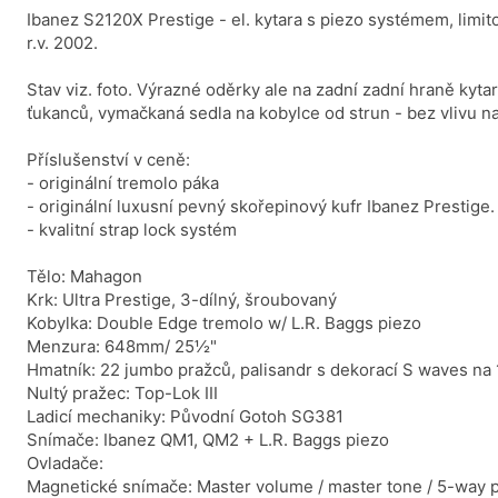
Ibanez S2120X Prestige - el. kytara s piezo systémem, limi
r.v. 2002.
Stav viz. foto. Výrazné oděrky ale na zadní zadní hraně kytar
ťukanců, vymačkaná sedla na kobylce od strun - bez vlivu na
Příslušenství v ceně:
- originální tremolo páka
- originální luxusní pevný skořepinový kufr Ibanez Prestige
- kvalitní strap lock systém
Tělo: Mahagon
Krk: Ultra Prestige, 3-dílný, šroubovaný
Kobylka: Double Edge tremolo w/ L.R. Baggs piezo
Menzura: 648mm/ 25½"
Hmatník: 22 jumbo pražců, palisandr s dekorací S waves na 
Nultý pražec: Top-Lok III
Ladicí mechaniky: Původní Gotoh SG381
Snímače: Ibanez QM1, QM2 + L.R. Baggs piezo
Ovladače:
Magnetické snímače: Master volume / master tone / 5-way 