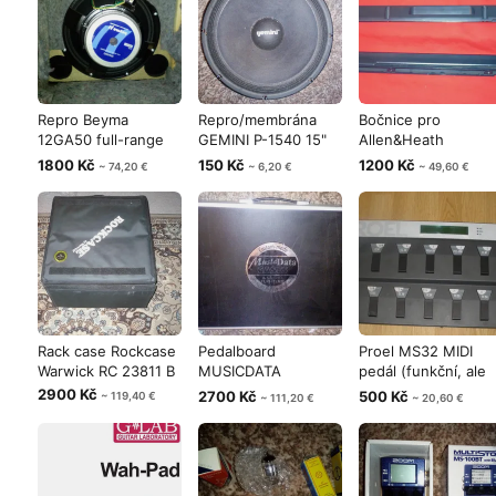
Repro Beyma
Repro/membrána
Bočnice pro
12GA50 full-range
GEMINI P-1540 15"
Allen&Heath
12″, 250 W AES,
150w 8Ω (spá
MixWizard WZ
1800 Kč
150 Kč
1200 Kč
~ 74,20 €
~ 6,20 €
~ 49,60 €
Rack case Rockcase
Pedalboard
Proel MS32 MIDI
Warwick RC 23811 B
MUSICDATA
pedál (funkční, ale
72x50x13
občas se
2900 Kč
2700 Kč
500 Kč
~ 119,40 €
~ 111,20 €
~ 20,60 €