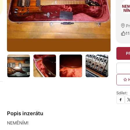
P
11
P
Sdílet:
Popis inzerátu
NEMĚNÍM!