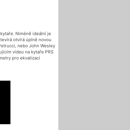
kytaře. Niméně ideální je
otevírá otvírá úplně novou
Petrucci, nebo John Wesley
ujícím videu na kytaře PRS
metry pro ekvalizaci