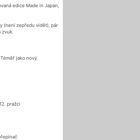
tovaná edice Made in Japan,
y (není zepředu vidět), pár
 zvuk.
. Téměř jako nový.
12. pražci
přepínač