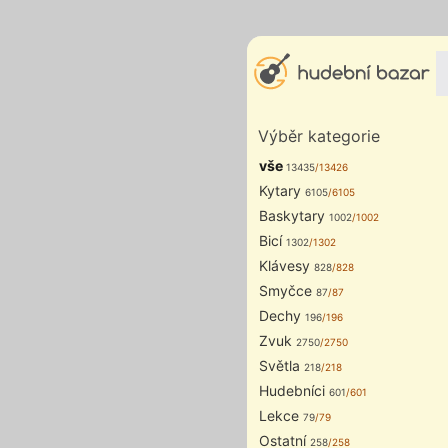
Výběr kategorie
vše
13435
/13426
Kytary
6105
/6105
Baskytary
1002
/1002
Bicí
1302
/1302
Klávesy
828
/828
Smyčce
87
/87
Dechy
196
/196
Zvuk
2750
/2750
Světla
218
/218
Hudebníci
601
/601
Lekce
79
/79
Ostatní
258
/258