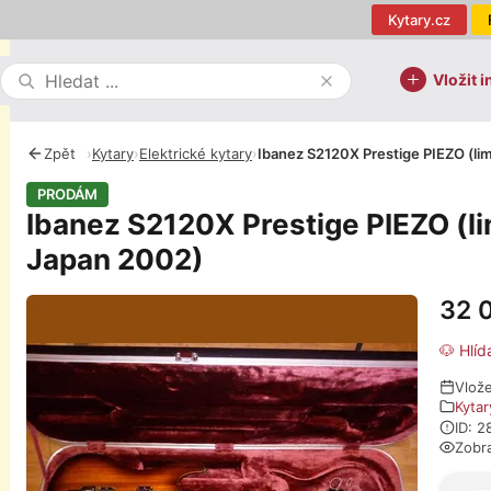
Kytary.cz
Vložit i
Zpět
›
Kytary
›
Elektrické kytary
›
Ibanez S2120X Prestige PIEZO (li
PRODÁM
Ibanez S2120X Prestige PIEZO (l
Japan 2002)
32 
Fotografie
🐶 Hlíd
Vlož
Kytar
ID: 
Zobr
O pro