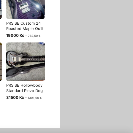
PRS SE Custom 24
Roasted Maple Quilt
LTD
19000 Kč
~ 782,50 €
PRS SE Hollowbody
Standard Piezo Dog
Hair Smo
31500 Kč
~ 1301,90 €