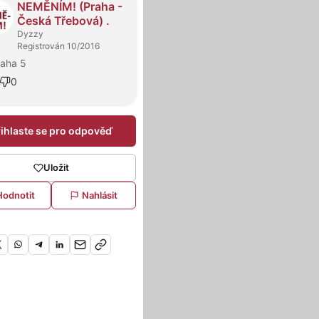
NEMĚNÍM! (Praha -
Česká Třebová) .
Dyzzy
Registrován 10/2016
raha 5
0
řihlaste se pro odpověď
Uložit
Hodnotit
Nahlásit