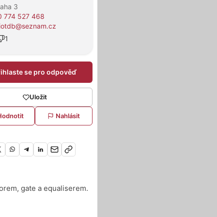
raha 3
 774 527 468
iotdb@seznam.cz
1
řihlaste se pro odpověď
Uložit
Hodnotit
Nahlásit
orem, gate a equaliserem.