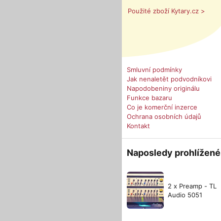
Použité zboží Kytary.cz >
Smluvní podmínky
Jak nenaletět podvodníkovi
Napodobeniny originálu
Funkce bazaru
Co je komerční inzerce
Ochrana osobních údajů
Kontakt
Naposledy prohlížené
2 x Preamp - TL
Audio 5051