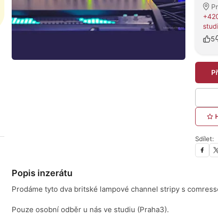
P
+420
stud
5
P
Sdílet:
Popis inzerátu
Prodáme tyto dva britské lampové channel stripy s comress
Pouze osobní odběr u nás ve studiu (Praha3).