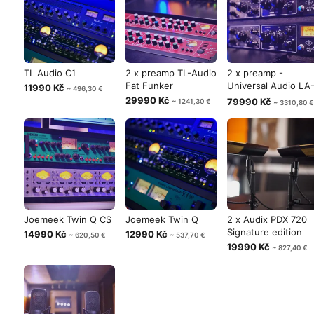
TL Audio C1
2 x preamp TL-Audio
2 x preamp -
Fat Funker
Universal Audio LA
11990 Kč
~ 496,30 €
610 mk-II
29990 Kč
79990 Kč
~ 1241,30 €
~ 3310,80 €
Joemeek Twin Q CS
Joemeek Twin Q
2 x Audix PDX 720
Signature edition
14990 Kč
12990 Kč
~ 620,50 €
~ 537,70 €
19990 Kč
~ 827,40 €