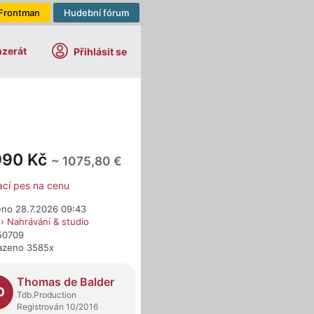
Frontman
Hudební fórum
nzerát
Přihlásit se
990 Kč
~ 1075,80 €
ací pes na cenu
eno 28.7.2026 09:43
›
Nahrávání & studio
650709
azeno 3585x
dejci
Thomas de Balder
D
Tdb.Production
Registrován 10/2016