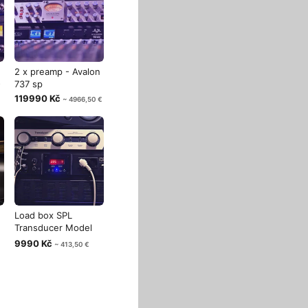
2 x preamp - Avalon
-
737 sp
119990 Kč
~ 4966,50 €
Load box SPL
Transducer Model
2601
9990 Kč
~ 413,50 €