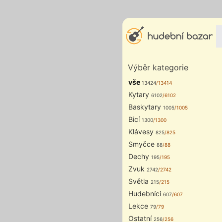
Výběr kategorie
vše
13424
/13414
Kytary
6102
/6102
Baskytary
1005
/1005
Bicí
1300
/1300
Klávesy
825
/825
Smyčce
88
/88
Dechy
195
/195
Zvuk
2742
/2742
Světla
215
/215
Hudebníci
607
/607
Lekce
79
/79
Ostatní
256
/256