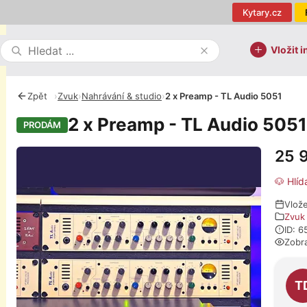
Kytary.cz
Vložit i
Zpět
›
Zvuk
›
Nahrávání & studio
›
2 x Preamp - TL Audio 5051
2 x Preamp - TL Audio 5051
PRODÁM
25 
Fotografie
🐶 Hlíd
Vlož
Zvuk
ID: 
Zobr
O pro
T