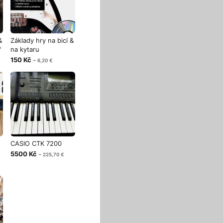
&
Základy hry na bicí &
"
na kytaru
150 Kč
~ 6,20 €
CASIO CTK 7200
5500 Kč
~ 225,70 €