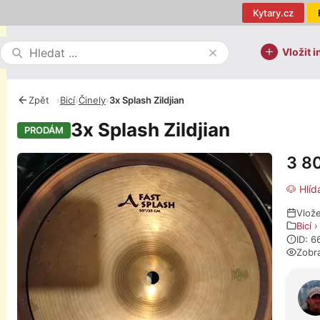
Kytary.cz
Vložit i
Zpět
›
Bicí
›
Činely
›
3x Splash Zildjian
3x Splash Zildjian
PRODÁM
3 8
Fotografie
🐶 Hlíd
Vlož
Bicí
ID: 6
Zobr
O pro