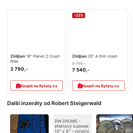
-23%
Zildjian
18" Planet Z Crash
Zildjian
20" A thin crash
Ride
9 790,-
2 790,-
7 540,-
Koupit na Kytary.cz
Koupit na Kytary.cz
Další inzeráty od Robert Steigerwald
DW DRUMS -
efektový bubínek
10" x 6" - výroční