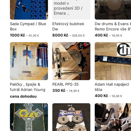
model v
provedení 3D /
Emera ..
Sada Cympad / Blue
Efektový bubínek
Dw drums & Evans 
Box
Dw
Remo Encore vše 8
1000 Kč
8000 Kč
400 Kč
~ 41,30 €
~ 326,00 €
~ 16,50 €
Paličky , špejle &
PEARL PPS-35
Adam Hall napájecí
futrál Adrian Young
lišta
350 Kč
~ 14,30 €
Drumst
400 Kč
cena dohodou
~ 16,40 €