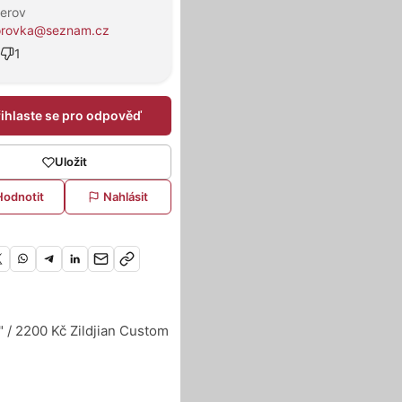
řerov
orovka@seznam.cz
1
řihlaste se pro odpověď
Uložit
Hodnotit
Nahlásit
0" / 2200 Kč Zildjian Custom