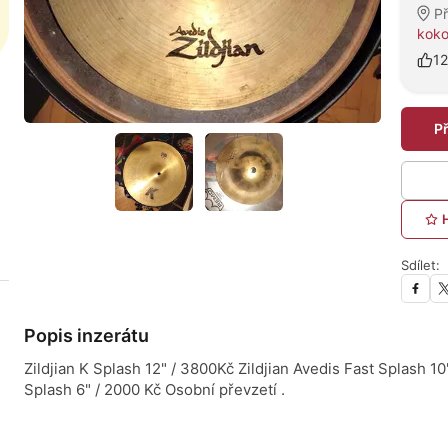
P
kok
12
P
Sdílet:
Popis inzerátu
Zildjian K Splash 12" / 3800Kč Zildjian Avedis Fast Splash 1
Splash 6" / 2000 Kč Osobní převzetí .