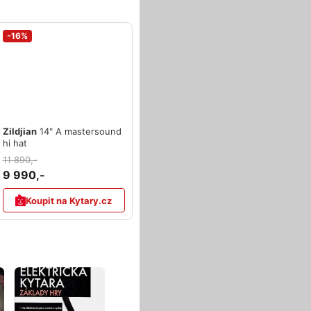
-16%
Zildjian
14" A mastersound
hi hat
11 890,-
9 990,-
Koupit na Kytary.cz