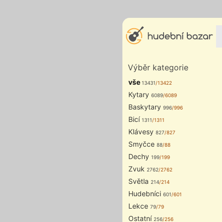
Výběr kategorie
vše
13431
/13422
Kytary
6089
/6089
Baskytary
996
/996
Bicí
1311
/1311
Klávesy
827
/827
Smyčce
88
/88
Dechy
199
/199
Zvuk
2762
/2762
Světla
214
/214
Hudebníci
601
/601
Lekce
79
/79
Ostatní
256
/256