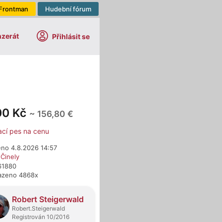
Frontman
Hudební fórum
nzerát
Přihlásit se
00 Kč
~ 156,80 €
ací pes na cenu
eno 4.8.2026 14:57
›
Činely
61880
azeno 4868x
dejci
Robert Steigerwald
Robert.Steigerwald
Registrován 10/2016