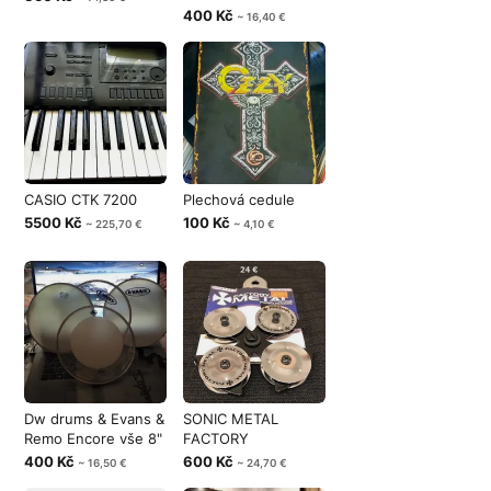
400 Kč
~ 16,40 €
CASIO CTK 7200
Plechová cedule
5500 Kč
100 Kč
~ 225,70 €
~ 4,10 €
Dw drums & Evans &
SONIC METAL
Remo Encore vše 8"
FACTORY
400 Kč
600 Kč
~ 16,50 €
~ 24,70 €