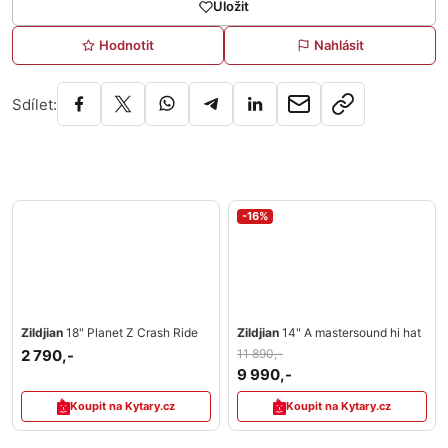
Uložit
Hodnotit
Nahlásit
Sdílet:
-16%
Zildjian
18" Planet Z Crash Ride
Zildjian
14" A mastersound hi hat
2 790,-
11 890,-
9 990,-
Koupit na Kytary.cz
Koupit na Kytary.cz