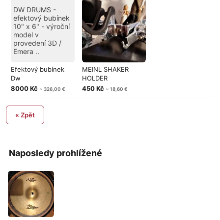
DW DRUMS -
efektový bubínek
10" x 6" - výroční
model v
provedení 3D /
Emera ..
Efektový bubínek
MEINL SHAKER
Dw
HOLDER
8000 Kč
450 Kč
~ 326,00 €
~ 18,60 €
« Zpět
Naposledy prohlížené