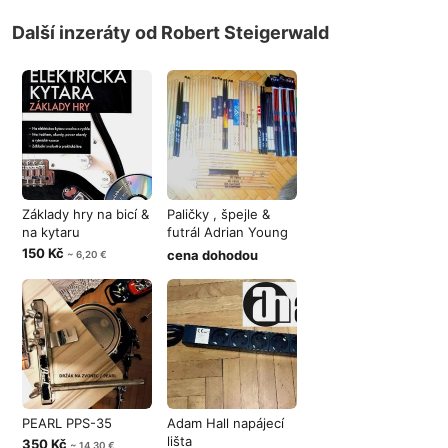
Další inzeráty od Robert Steigerwald
Základy hry na bicí &
Paličky , špejle &
na kytaru
futrál Adrian Young
Drumst
150 Kč
cena dohodou
~ 6,20 €
PEARL PPS-35
Adam Hall napájecí
lišta
350 Kč
~ 14,30 €