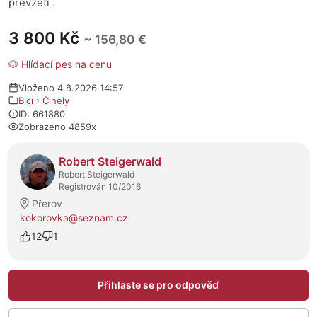
převzetí .
3 800 Kč
~ 156,80 €
🐶 Hlídací pes na cenu
Vloženo 4.8.2026 14:57
Bicí
›
Činely
ID: 661880
Zobrazeno 4859x
O prodejci
Robert Steigerwald
Robert.Steigerwald
Registrován 10/2016
Přerov
kokorovka@seznam.cz
12
1
Přihlaste se pro odpověď