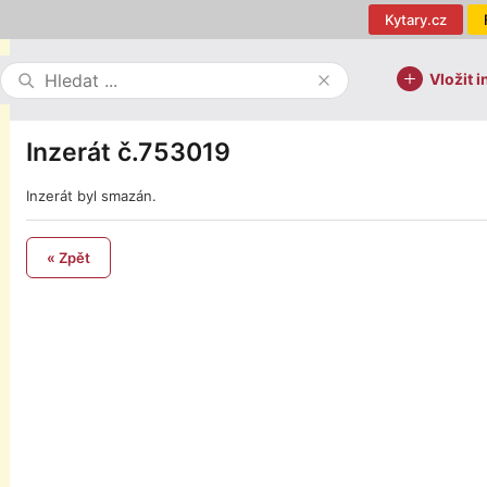
Kytary.cz
Vložit i
Inzerát č.753019
Inzerát byl smazán.
« Zpět