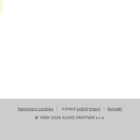
Nastavení cookies
|
Vzhled:
světlý
tmavý
|
Kontakt
© 1999-2026 AUDIO PARTNER s.r.o.