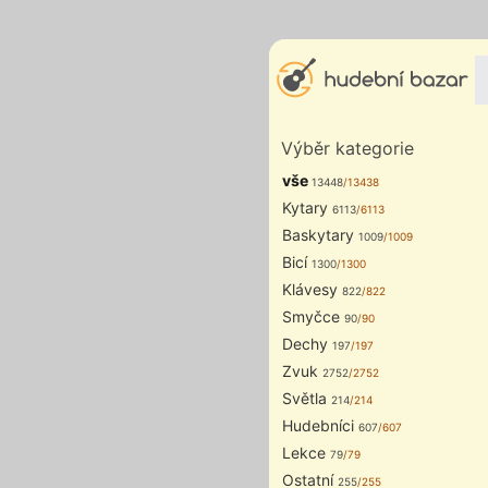
Výběr kategorie
vše
13448
/13438
Kytary
6113
/6113
Baskytary
1009
/1009
Bicí
1300
/1300
Klávesy
822
/822
Smyčce
90
/90
Dechy
197
/197
Zvuk
2752
/2752
Světla
214
/214
Hudebníci
607
/607
Lekce
79
/79
Ostatní
255
/255