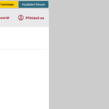
Frontman
Hudební fórum
nzerát
Přihlásit se