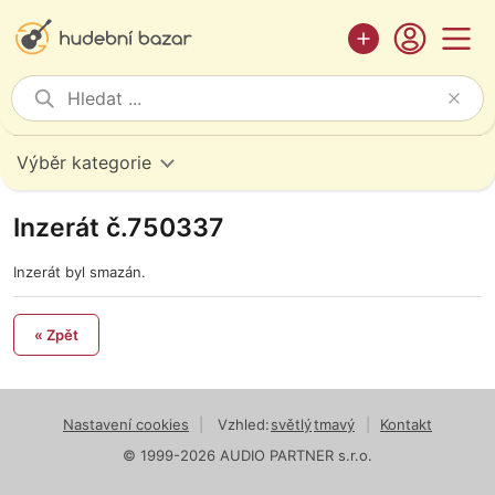
Výběr kategorie
Inzerát č.750337
Inzerát byl smazán.
« Zpět
Nastavení cookies
|
Vzhled:
světlý
tmavý
|
Kontakt
© 1999-2026 AUDIO PARTNER s.r.o.