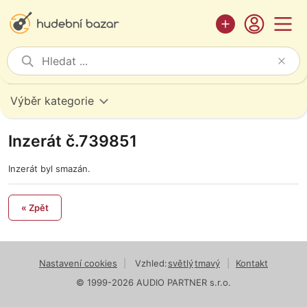
Výběr kategorie
Inzerát č.739851
Inzerát byl smazán.
« Zpět
Nastavení cookies
|
Vzhled:
světlý
tmavý
|
Kontakt
© 1999-2026 AUDIO PARTNER s.r.o.